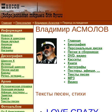
Главная
»
Персоналии
»
Владимир Асмолов
» Период охлаждения
Владимир АСМОЛОВ
Информация
Новости
Новое в шансоне
Главная
Наши друзья
Биография
Анонсы
Афиша
Персональные диски
Награды
Песни в сборниках
DVD, видео
Дискография
Кассеты
Шансон X
Книги
Истоки
Автографы
Военный шансон
Песни цыган
Постеры, афиши, ...
Барды
Тексты песен
Ретро, эстрада ...
MP3
Архив
Видео
Историческая справка
Хорошая музыка
Афиши, постеры ...
Тексты песен, стихи
Заметки
Книги
Тексты песен
Фотоальбом
От Д.Анискевича