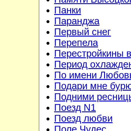
Панки
Паранджа
Первый снег
Перепела
Перестройкины в
Период охлажде
По имени Любов
Подари мне бур
Подними ресниц
Поезд N1
Поезд любви
Поле Чудес