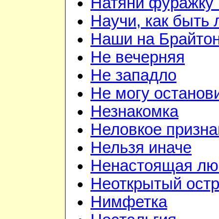
Натяни фуражку 
Научи, как быть
Наши на Брайто
Не вечерняя
Не западло
Не могу останов
Незнакомка
Неловкое призна
Нельзя иначе
Ненастоящая лю
Неоткрытый ост
Нимфетка