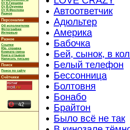
LOVE CRAZY
От Е.Гиршева
От В.Окунева
Автоответчик
От Я.Фролова
Разное
Адюльтер
Персоналии
Об исполнителях
Фотографии
Америка
Интервью
Разное
Бабочка
Ссылки
Юр. справка
Бей, сынок, в ко
Комната смеха
Книга отзывов
Написать письмо
Белый телефон
Поиск
Поиск по сайту
Бессонница
Счётчики
Болтовня
Бонабо
Брайтон
Было всё не так
В кинозале тёмн