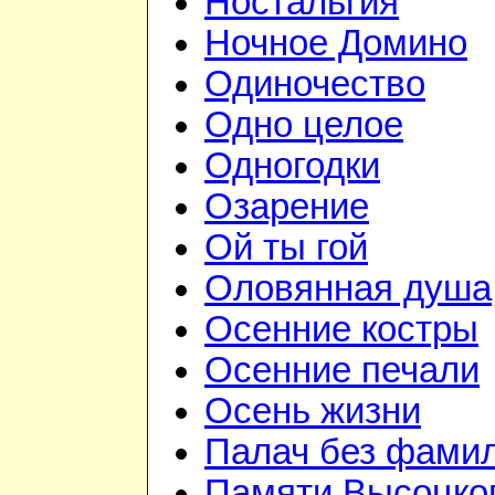
Ностальгия
Ночное Домино
Одиночество
Одно целое
Одногодки
Озарение
Ой ты гой
Оловянная душа
Осенние костры
Осенние печали
Осень жизни
Палач без фами
Памяти Высоцко