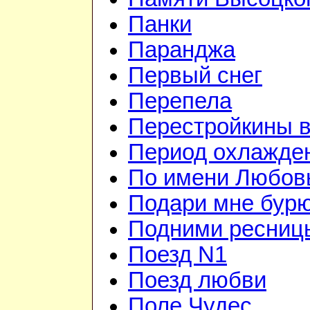
Панки
Паранджа
Первый снег
Перепела
Перестройкины в
Период охлажде
По имени Любов
Подари мне бур
Подними ресниц
Поезд N1
Поезд любви
Поле Чудес