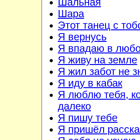
Шальная
Шара
Этот танец с тоб
Я вернусь
Я впадаю в люб
Я живу на земле
Я жил забот не з
Я иду в кабак
Я люблю тебя, к
далеко
Я пишу тебе
Я пришёл расска