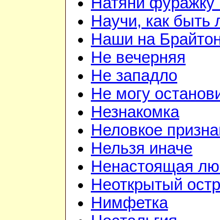
Натяни фуражку 
Научи, как быть
Наши на Брайто
Не вечерняя
Не западло
Не могу останов
Незнакомка
Неловкое призна
Нельзя иначе
Ненастоящая лю
Неоткрытый ост
Нимфетка