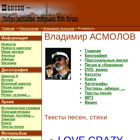
Главная
»
Персоналии
»
Владимир Асмолов
» Я вернусь
Владимир АСМОЛОВ
Информация
Новости
Новое в шансоне
Главная
Наши друзья
Биография
Анонсы
Афиша
Персональные диски
Награды
Песни в сборниках
DVD, видео
Дискография
Кассеты
Шансон X
Книги
Истоки
Автографы
Военный шансон
Песни цыган
Постеры, афиши, ...
Барды
Тексты песен
Ретро, эстрада ...
MP3
Архив
Видео
Историческая справка
Хорошая музыка
Афиши, постеры ...
Тексты песен, стихи
Заметки
Книги
Тексты песен
Фотоальбом
От Д.Анискевича