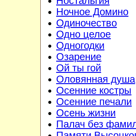
Ностальгия
Ночное Домино
Одиночество
Одно целое
Одногодки
Озарение
Ой ты гой
Оловянная душа
Осенние костры
Осенние печали
Осень жизни
Палач без фами
Памяти Высоцко