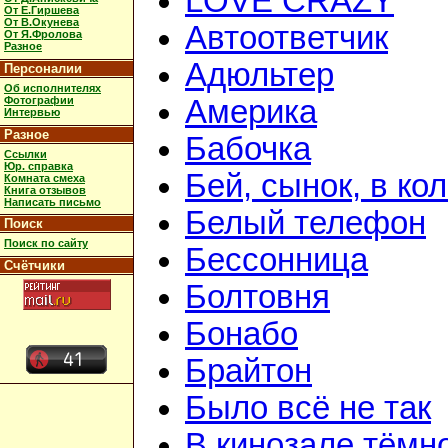
LOVE CRAZY
От Е.Гиршева
От В.Окунева
Автоответчик
От Я.Фролова
Разное
Адюльтер
Персоналии
Об исполнителях
Фотографии
Америка
Интервью
Разное
Бабочка
Ссылки
Юр. справка
Бей, сынок, в ко
Комната смеха
Книга отзывов
Написать письмо
Белый телефон
Поиск
Поиск по сайту
Бессонница
Счётчики
Болтовня
Бонабо
Брайтон
Было всё не так
В кинозале тёмн