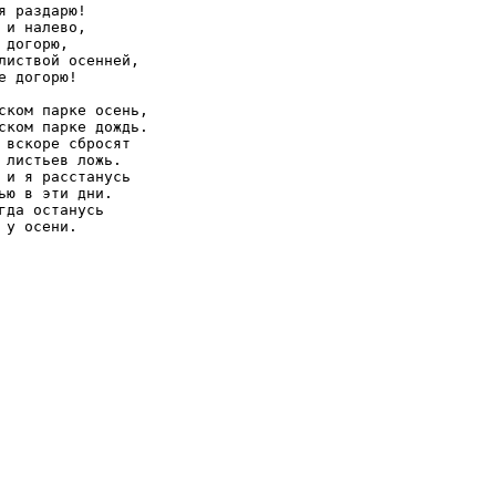
я раздарю!  

 и налево,  

 догорю,  

листвой осенней,  

е догорю!  

ском парке осень,  

ском парке дождь.  

 вскоре сбросят  

 листьев ложь.  

 и я расстанусь  

ью в эти дни.  

гда останусь  
