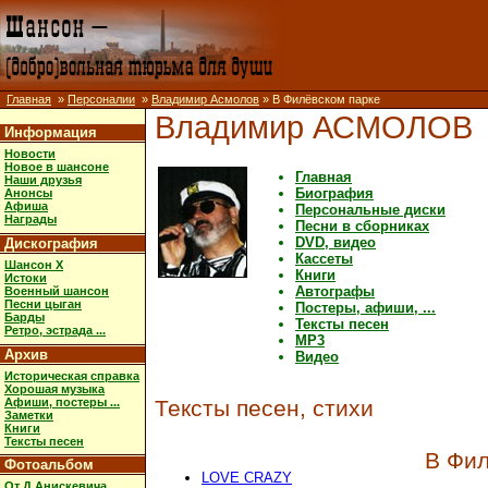
Главная
»
Персоналии
»
Владимир Асмолов
» В Филёвском парке
Владимир АСМОЛОВ
Информация
Новости
Новое в шансоне
Главная
Наши друзья
Биография
Анонсы
Афиша
Персональные диски
Награды
Песни в сборниках
DVD, видео
Дискография
Кассеты
Шансон X
Книги
Истоки
Автографы
Военный шансон
Песни цыган
Постеры, афиши, ...
Барды
Тексты песен
Ретро, эстрада ...
MP3
Архив
Видео
Историческая справка
Хорошая музыка
Афиши, постеры ...
Тексты песен, стихи
Заметки
Книги
Тексты песен
В Фил
Фотоальбом
LOVE CRAZY
От Д.Анискевича