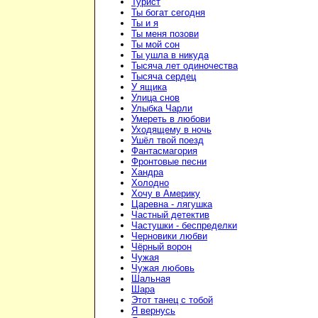
Турист
Ты богат сегодня
Ты и я
Ты меня позови
Ты мой сон
Ты ушла в никуда
Тысяча лет одиночества
Тысяча сердец
У ящика
Улица снов
Улыбка Чарли
Умереть в любови
Уходящему в ночь
Ушёл твой поезд
Фантасмагория
Фронтовые песни
Хандра
Холодно
Хочу в Америку
Царевна - лягушка
Частный детектив
Частушки - беспределки
Черновики любви
Чёрный ворон
Чужая
Чужая любовь
Шальная
Шара
Этот танец с тобой
Я вернусь