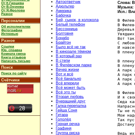
Автоответчик
Слова: В
От Е.Гиршева
Адюльтер
От В.Окунева
Музыка:
От Я.Фролова
Америка
Исп.: В
Разное
Бабочка
Бей, сынок, в колокола
В Филев
Персоналии
Белый телефон
В Филев
Об исполнителях
Бессонница
Деревья
Фотографии
Болтовня
Увядших
Интервью
Бонабо
Вот так
Разное
Брайтон
С любов
Ссылки
Было всё не так
И навсе
Юр. справка
В кинозале тёмном
В плену
Комната смеха
В который раз
Книга отзывов
В степи
В плену
Написать письмо
В Филёвском парке
В плену
Поиск
Вечер жизни
А парк 
Поиск по сайту
Вот и всё
А парк 
Всё банально
А парк 
Счётчики
Всё впереди
А парк 
Всё может быть
Всё это ты
В Филев
Вторая любовь
И я сво
Вчерашний друг
Сюда ка
Галка-перепалка
Напрасн
Гейша Соня
Ты не п
Гитара
Мои над
Гололёд
Так пус
Горная речка
Достану
Графиня
Группа риска
Ведь их