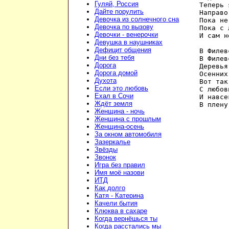
Гуляй, Россия
Теперь 
Дайте порулить
Направо
Девочка из солнечного сна
Пока не
Девочка по вызову
Пока с 
Девочки - венерочки
И сам н
Девушка в наушниках
Дефицит общения
В Филев
Дни без тебя
В Филев
Дорога
Деревья
Дорога домой
Осенних
Духота
Вот так
Если это любовь
С любов
Ехал в Сочи
И навсе
Ждёт земля
Женщина - ночь
Женщина с прошлым
Женщина-осень
За окном автомобиля
Зазеркалье
Звёзды
Звонок
Игра без правил
Имя моё назови
ИТД
Как долго
Катя - Катерина
Качели бытия
Клюква в сахаре
Когда вернёшься ты
Когда расстались мы