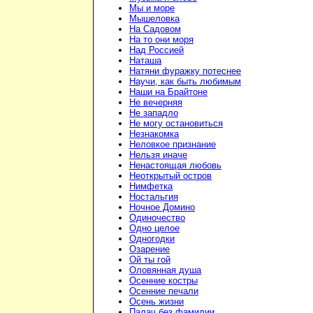
Мы и море
Мышеловка
На Садовом
На то они моря
Над Россией
Наташа
Натяни фуражку потеснее
Научи, как быть любимым
Наши на Брайтоне
Не вечерняя
Не западло
Не могу остановиться
Незнакомка
Неловкое признание
Нельзя иначе
Ненастоящая любовь
Неоткрытый остров
Нимфетка
Ностальгия
Ночное Домино
Одиночество
Одно целое
Одногодки
Озарение
Ой ты гой
Оловянная душа
Осенние костры
Осенние печали
Осень жизни
Палач без фамилии