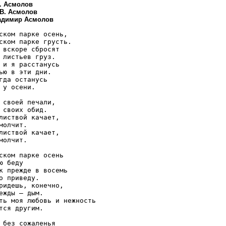
. Асмолов
 В. Асмолов
ладимир Асмолов
ском парке осень,  

ском парке грусть.  

 вскоре сбросят  

 листьев груз.  

 и я расстанусь  

ью в эти дни.  

гда останусь  

 у осени.  

 своей печали,  

 своих обид.  

листвой качает,  

молчит.  

листвой качает,  

молчит.  

ском парке осень  

ю беду  

к прежде в восемь  

о приведу.  

ридешь, конечно,  

ежды – дым.  

ть моя любовь и нежность  

тся другим.  

 без сожаленья  
