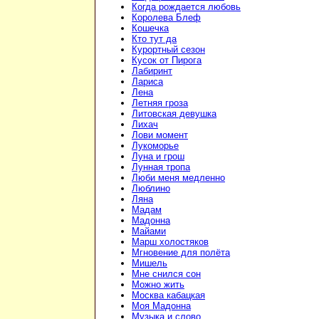
Когда рождается любовь
Королева Блеф
Кошечка
Кто тут да
Курортный сезон
Кусок от Пирога
Лабиринт
Лариса
Лена
Летняя гроза
Литовская девушка
Лихач
Лови момент
Лукоморье
Луна и грош
Лунная тропа
Люби меня медленно
Люблино
Ляна
Мадам
Мадонна
Майами
Марш холостяков
Мгновение для полёта
Мишель
Мне снился сон
Можно жить
Москва кабацкая
Моя Мадонна
Музыка и слово