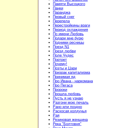
Памяти Высоцкого
Панки
Паранджа
Первый снег
Перепела
Перестройкины враги
Период охлаждения
По имени Любовь
Подари мне бурю
Подними ресницы
Поезд N1
Поезд любви
Поле Чудес
Портрет
Почему!
Поэты и Цари
Призрак капитализма
Принимая яд
Про Ивана - наркомана
Про Пегаса
Пророки
Прошла любовь
Пусть я не узнаю
Разгони мою печаль
Рано или поздно
Раскосая колдунья
Рая
Резиновая женщина
Река "Болтовня"