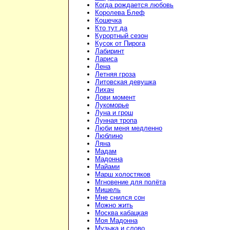
Когда рождается любовь
Королева Блеф
Кошечка
Кто тут да
Курортный сезон
Кусок от Пирога
Лабиринт
Лариса
Лена
Летняя гроза
Литовская девушка
Лихач
Лови момент
Лукоморье
Луна и грош
Лунная тропа
Люби меня медленно
Люблино
Ляна
Мадам
Мадонна
Майами
Марш холостяков
Мгновение для полёта
Мишель
Мне снился сон
Можно жить
Москва кабацкая
Моя Мадонна
Музыка и слово