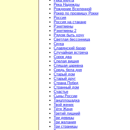
Река Мечта
Река Надежды
Рождение Вселенной
Рокер по прозвищу Рокки
Россия
Россия на стакане
Рэкетмены
Рэкетмены 2
Рядом быть хочу
Светлая бессонница
Скука
Славянский базар
Случайная встреча
Сорок два
Спелая вишня
Спящая царевна
Средь бела дня
Старый дом
Старый друг
Страна Побед
Странный дом
Счастье
Сыны России
Танцплощадка
Твой жених
Тётя Женя
Третий лишний
Три девицы
Три желания
Три страницы