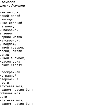
. Асмолов
ладимир Асмолов
мне иногда,

ерней порой

 никуда

инке степной.

 в поля,

м позабыв,

т земля

черний мотив.

ка-сверчок,

, подпою,

 твой говорок

песни, люблю.

аугад

инкой в зубах,

красен закат

нских степях.

 бескрайней,

ке ранней

отеряюсь я,

ности.

епутёвая моя,

 одном просил бы я -

любимая моя

остит.

епутёвая моя,

 одном просил бы я -
