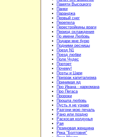
Памяти Высоцкого
Панки
Паранджа
Первый снег
Перепела
Перестройкины враги
Период охлаждения
По имени Любовь
Подари мне бурю
Подними ресницы
Поезд N1
Поезд любви
Поле Чудес
Портрет
Почему!
Поэты и Цари
Призрак капитализма
Принимая яд
Про Ивана - наркомана
Про Пегаса
Пророки
Прошла любовь
Пусть я не узнаю
Разгони мою печаль
Рано или поздно
Раскосая колдунья
Рая
Резиновая женщина
Река "Болтовня"