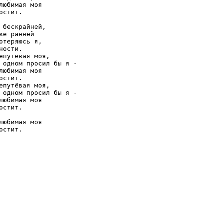
любимая моя

остит.

 бескрайней,

ке ранней

отеряюсь я,

ности.

епутёвая моя,

 одном просил бы я -

любимая моя

остит.

епутёвая моя,

 одном просил бы я -

любимая моя

остит.

любимая моя

остит.