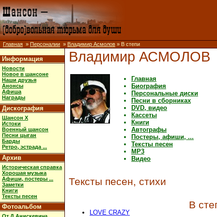
Главная
»
Персоналии
»
Владимир Асмолов
» В степи
Владимир АСМОЛОВ
Информация
Новости
Новое в шансоне
Главная
Наши друзья
Биография
Анонсы
Афиша
Персональные диски
Награды
Песни в сборниках
DVD, видео
Дискография
Кассеты
Шансон X
Книги
Истоки
Автографы
Военный шансон
Песни цыган
Постеры, афиши, ...
Барды
Тексты песен
Ретро, эстрада ...
MP3
Архив
Видео
Историческая справка
Хорошая музыка
Афиши, постеры ...
Тексты песен, стихи
Заметки
Книги
Тексты песен
В сте
Фотоальбом
LOVE CRAZY
От Д.Анискевича