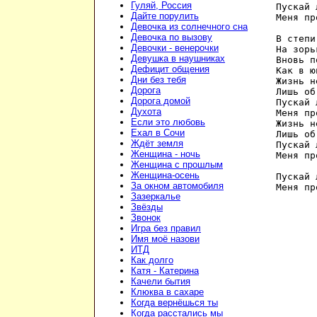
Гуляй, Россия
Пускай 
Дайте порулить
Меня пр
Девочка из солнечного сна
Девочка по вызову
В степи
Девочки - венерочки
На зорь
Девушка в наушниках
Вновь п
Дефицит общения
Как в ю
Дни без тебя
Жизнь н
Дорога
Лишь об
Дорога домой
Пускай 
Духота
Меня пр
Если это любовь
Жизнь н
Ехал в Сочи
Лишь об
Ждёт земля
Пускай 
Женщина - ночь
Меня пр
Женщина с прошлым
Женщина-осень
Пускай 
За окном автомобиля
Меня пр
Зазеркалье
Звёзды
Звонок
Игра без правил
Имя моё назови
ИТД
Как долго
Катя - Катерина
Качели бытия
Клюква в сахаре
Когда вернёшься ты
Когда расстались мы