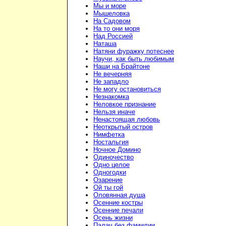
Мы и море
Мышеловка
На Садовом
На то они моря
Над Россией
Наташа
Натяни фуражку потеснее
Научи, как быть любимым
Наши на Брайтоне
Не вечерняя
Не западло
Не могу остановиться
Незнакомка
Неловкое признание
Нельзя иначе
Ненастоящая любовь
Неоткрытый остров
Нимфетка
Ностальгия
Ночное Домино
Одиночество
Одно целое
Одногодки
Озарение
Ой ты гой
Оловянная душа
Осенние костры
Осенние печали
Осень жизни
Палач без фамилии