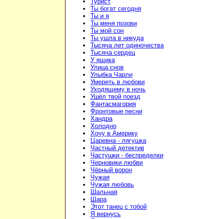
Турист
Ты богат сегодня
Ты и я
Ты меня позови
Ты мой сон
Ты ушла в никуда
Тысяча лет одиночества
Тысяча сердец
У ящика
Улица снов
Улыбка Чарли
Умереть в любови
Уходящему в ночь
Ушёл твой поезд
Фантасмагория
Фронтовые песни
Хандра
Холодно
Хочу в Америку
Царевна - лягушка
Частный детектив
Частушки - беспределки
Черновики любви
Чёрный ворон
Чужая
Чужая любовь
Шальная
Шара
Этот танец с тобой
Я вернусь