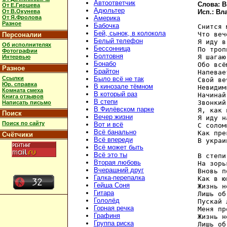
Автоответчик
Слова: В
От Е.Гиршева
Адюльтер
От В.Окунева
Исп.: В
От Я.Фролова
Америка
Разное
Бабочка
Снится 
Бей, сынок, в колокола
Что веч
Персоналии
Белый телефон
Я иду в
Об исполнителях
Бессонница
По троп
Фотографии
Болтовня
Я шагаю
Интервью
Бонабо
Обо всё
Разное
Брайтон
Напевае
Ссылки
Было всё не так
Свой ве
Юр. справка
В кинозале тёмном
Невидим
Комната смеха
В который раз
Начинай
Книга отзывов
В степи
Звонкий
Написать письмо
В Филёвском парке
Я, как 
Поиск
Вечер жизни
Я иду н
Поиск по сайту
Вот и всё
С солом
Всё банально
Как пре
Счётчики
Всё впереди
В украи
Всё может быть
Всё это ты
В степи
Вторая любовь
На зорь
Вчерашний друг
Вновь п
Галка-перепалка
Как в ю
Гейша Соня
Жизнь н
Гитара
Лишь об
Гололёд
Пускай 
Горная речка
Меня пр
Графиня
Жизнь н
Группа риска
Лишь об