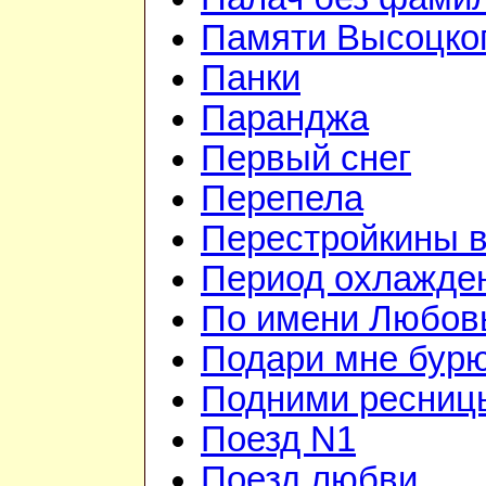
Памяти Высоцко
Панки
Паранджа
Первый снег
Перепела
Перестройкины в
Период охлажде
По имени Любов
Подари мне бур
Подними ресниц
Поезд N1
Поезд любви