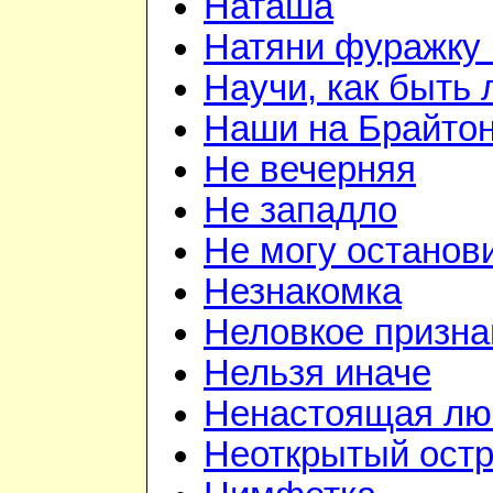
Наташа
Натяни фуражку 
Научи, как быть
Наши на Брайто
Не вечерняя
Не западло
Не могу останов
Незнакомка
Неловкое призна
Нельзя иначе
Ненастоящая лю
Неоткрытый ост