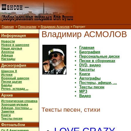
Главная
»
Персоналии
»
Владимир Асмолов
» Портрет
Владимир АСМОЛОВ
Информация
Новости
Новое в шансоне
Главная
Наши друзья
Биография
Анонсы
Афиша
Персональные диски
Награды
Песни в сборниках
DVD, видео
Дискография
Кассеты
Шансон X
Книги
Истоки
Автографы
Военный шансон
Песни цыган
Постеры, афиши, ...
Барды
Тексты песен
Ретро, эстрада ...
MP3
Архив
Видео
Историческая справка
Хорошая музыка
Афиши, постеры ...
Тексты песен, стихи
Заметки
Книги
Тексты песен
Фотоальбом
От Д.Анискевича