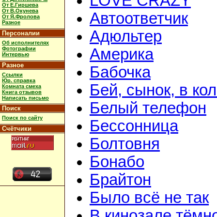
LOVE CRAZY
От Е.Гиршева
От В.Окунева
Автоответчик
От Я.Фролова
Разное
Адюльтер
Персоналии
Об исполнителях
Фотографии
Америка
Интервью
Разное
Бабочка
Ссылки
Юр. справка
Бей, сынок, в ко
Комната смеха
Книга отзывов
Написать письмо
Белый телефон
Поиск
Поиск по сайту
Бессонница
Счётчики
Болтовня
Бонабо
Брайтон
Было всё не так
В кинозале тёмн