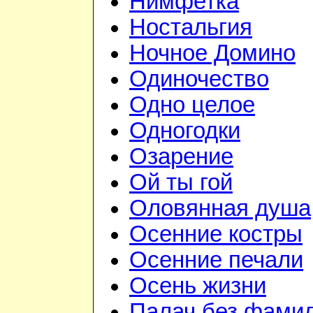
Нимфетка
Ностальгия
Ночное Домино
Одиночество
Одно целое
Одногодки
Озарение
Ой ты гой
Оловянная душа
Осенние костры
Осенние печали
Осень жизни
Палач без фами