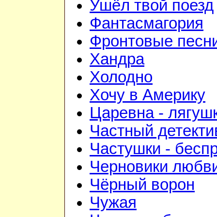
Ушёл твой поезд
Фантасмагория
Фронтовые песн
Хандра
Холодно
Хочу в Америку
Царевна - лягуш
Частный детекти
Частушки - бесп
Черновики любв
Чёрный ворон
Чужая