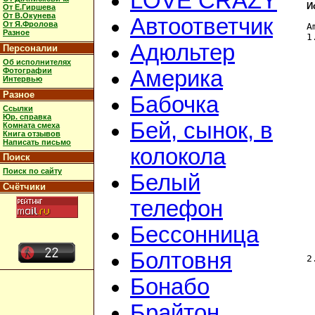
LOVE CRAZY
И
От Е.Гиршева
От В.Окунева
Автоответчик
От Я.Фролова
A
Разное
1
Адюльтер
	      
Персоналии
 
Об исполнителях
	    
Фотографии
Америка
 
Интервью
	     
Разное
Бабочка
 
Ссылки
Юр. справка
	        
Бей, сынок, в
Комната смеха
 
Книга отзывов
	       
Написать письмо
колокола
 
Поиск
 
Поиск по сайту
 
Белый
	      
Счётчики
 
телефон
 
 
	      
Бессонница
 
Болтовня
2
 
 
Бонабо
 
Брайтон
 