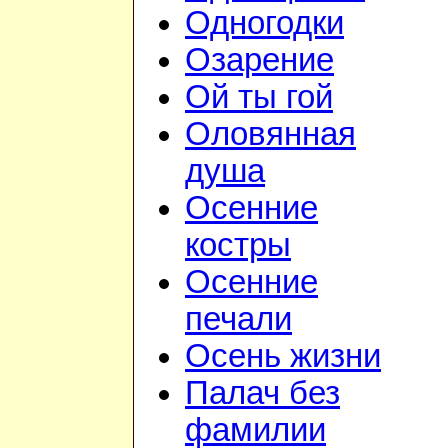
Одногодки
Озарение
Ой ты гой
Оловянная
душа
Осенние
костры
Осенние
печали
Осень жизни
Палач без
фамилии