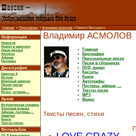
Главная
»
Персоналии
»
Владимир Асмолов
» Памяти Высоцкого
Владимир АСМОЛОВ
Информация
Новости
Новое в шансоне
Главная
Наши друзья
Биография
Анонсы
Афиша
Персональные диски
Награды
Песни в сборниках
DVD, видео
Дискография
Кассеты
Шансон X
Книги
Истоки
Автографы
Военный шансон
Песни цыган
Постеры, афиши, ...
Барды
Тексты песен
Ретро, эстрада ...
MP3
Архив
Видео
Историческая справка
Хорошая музыка
Афиши, постеры ...
Тексты песен, стихи
Заметки
Книги
Тексты песен
П
Фотоальбом
От Д.Анискевича