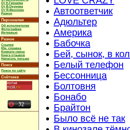
LOVE CRAZY
От Е.Гиршева
От В.Окунева
Автоответчик
От Я.Фролова
Разное
Адюльтер
Персоналии
Об исполнителях
Фотографии
Америка
Интервью
Разное
Бабочка
Ссылки
Юр. справка
Бей, сынок, в ко
Комната смеха
Книга отзывов
Написать письмо
Белый телефон
Поиск
Поиск по сайту
Бессонница
Счётчики
Болтовня
Бонабо
Брайтон
Было всё не так
В кинозале тёмн