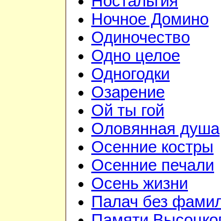
Ностальгия
Ночное Домино
Одиночество
Одно целое
Одногодки
Озарение
Ой ты гой
Оловянная душа
Осенние костры
Осенние печали
Осень жизни
Палач без фами
Памяти Высоцко