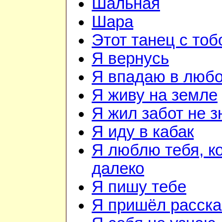
Шальная
Шара
Этот танец с тоб
Я вернусь
Я впадаю в люб
Я живу на земле
Я жил забот не з
Я иду в кабак
Я люблю тебя, к
далеко
Я пишу тебе
Я пришёл расска