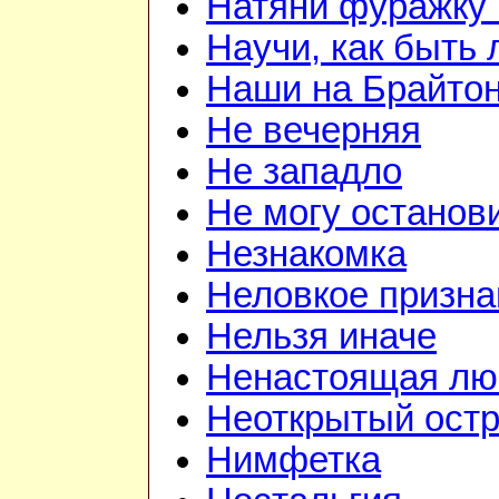
Натяни фуражку 
Научи, как быть
Наши на Брайто
Не вечерняя
Не западло
Не могу останов
Незнакомка
Неловкое призна
Нельзя иначе
Ненастоящая лю
Неоткрытый ост
Нимфетка