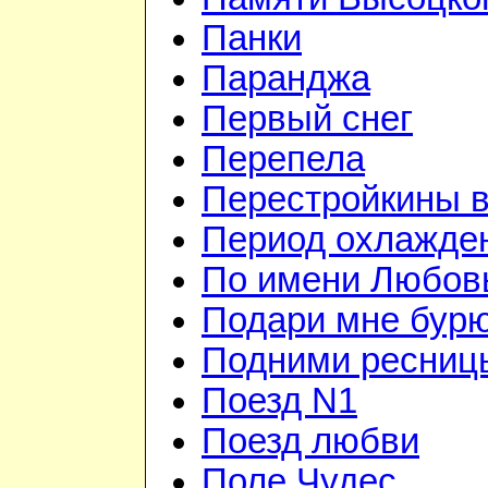
Панки
Паранджа
Первый снег
Перепела
Перестройкины в
Период охлажде
По имени Любов
Подари мне бур
Подними ресниц
Поезд N1
Поезд любви
Поле Чудес