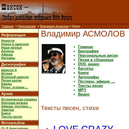
Главная
»
Персоналии
»
Владимир Асмолов
» Шара
Владимир АСМОЛОВ
Информация
Новости
Новое в шансоне
Главная
Наши друзья
Биография
Анонсы
Афиша
Персональные диски
Награды
Песни в сборниках
DVD, видео
Дискография
Кассеты
Шансон X
Книги
Истоки
Автографы
Военный шансон
Песни цыган
Постеры, афиши, ...
Барды
Тексты песен
Ретро, эстрада ...
MP3
Архив
Видео
Историческая справка
Хорошая музыка
Афиши, постеры ...
Тексты песен, стихи
Заметки
Книги
Тексты песен
Фотоальбом
От Д.Анискевича