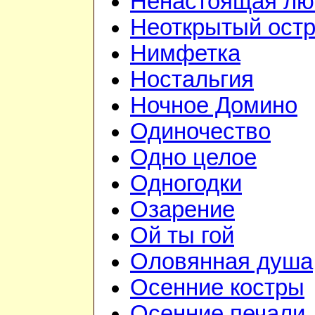
Ненастоящая лю
Неоткрытый ост
Нимфетка
Ностальгия
Ночное Домино
Одиночество
Одно целое
Одногодки
Озарение
Ой ты гой
Оловянная душа
Осенние костры
Осенние печали