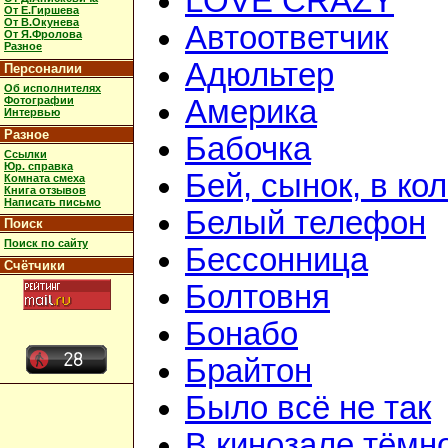
LOVE CRAZY
От Е.Гиршева
От В.Окунева
Автоответчик
От Я.Фролова
Разное
Адюльтер
Персоналии
Об исполнителях
Фотографии
Америка
Интервью
Разное
Бабочка
Ссылки
Юр. справка
Бей, сынок, в ко
Комната смеха
Книга отзывов
Написать письмо
Белый телефон
Поиск
Поиск по сайту
Бессонница
Счётчики
Болтовня
Бонабо
Брайтон
Было всё не так
В кинозале тёмн