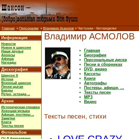
Главная
»
Персоналии
»
Владимир Асмолов
» Частушки - беспределки
Владимир АСМОЛОВ
Информация
Новости
Новое в шансоне
Главная
Наши друзья
Биография
Анонсы
Афиша
Персональные диски
Награды
Песни в сборниках
DVD, видео
Дискография
Кассеты
Шансон X
Книги
Истоки
Автографы
Военный шансон
Песни цыган
Постеры, афиши, ...
Барды
Тексты песен
Ретро, эстрада ...
MP3
Архив
Видео
Историческая справка
Хорошая музыка
Афиши, постеры ...
Тексты песен, стихи
Заметки
Книги
Тексты песен
Фотоальбом
От Д.Анискевича