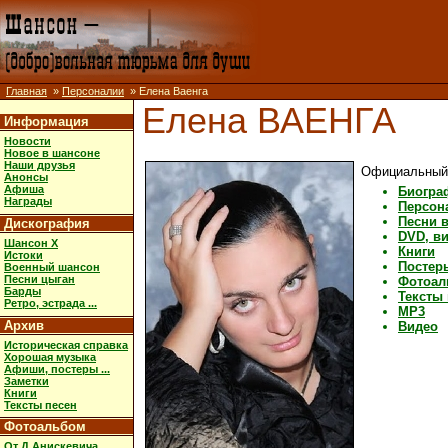
Главная
»
Персоналии
» Елена Ваенга
Елена ВАЕНГА
Информация
Новости
Новое в шансоне
Наши друзья
Официальный 
Анонсы
Афиша
Биогра
Награды
Персон
Песни 
Дискография
DVD, в
Шансон X
Книги
Истоки
Постеры
Военный шансон
Песни цыган
Фотоал
Барды
Тексты
Ретро, эстрада ...
MP3
Архив
Видео
Историческая справка
Хорошая музыка
Афиши, постеры ...
Заметки
Книги
Тексты песен
Фотоальбом
От Д.Анискевича