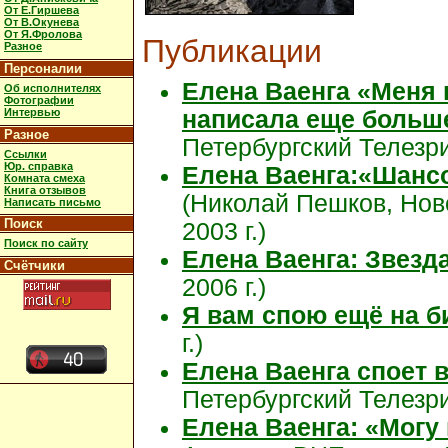
От Е.Гиршева
От В.Окунева
От Я.Фролова
Публикации
Разное
Персоналии
Елена Ваенга «Меня 
Об исполнителях
Фотографии
Интервью
написала еще больш
Разное
Петербургский Телезрит
Ссылки
Юр. справка
Елена Ваенга:«Шансо
Комната смеха
Книга отзывов
(Николай Пешков, Нов
Написать письмо
Поиск
2003 г.)
Поиск по сайту
Елена Ваенга: Звезд
Счётчики
2006 г.)
Я вам спою ещё на б
г.)
Елена Ваенга споет 
Петербургский Телезр
Елена Ваенга: «Могу