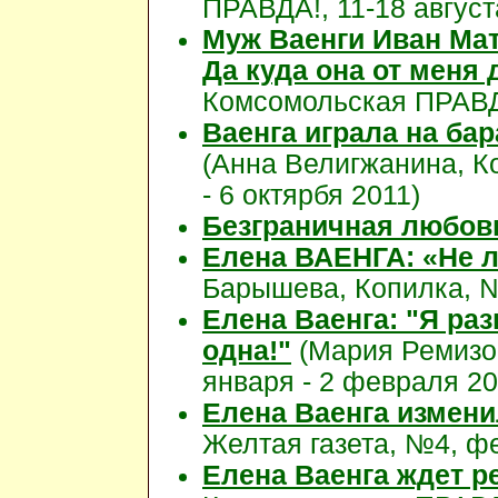
ПРАВДА!, 11-18 август
Муж Ваенги Иван Мат
Да куда она от меня 
Комсомольская ПРАВДА
Ваенга играла на ба
(Анна Велигжанина, К
- 6 октярбя 2011)
Безграничная любов
Елена ВАЕНГА: «Не л
Барышева, Копилка, № 
Елена Ваенга: "Я ра
одна!"
(Мария Ремизо
января - 2 февраля 20
Елена Ваенга измен
Желтая газета, №4, ф
Елена Ваенга ждет р