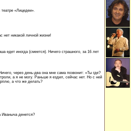
в театре «Лицедеи».
с нет никакой личной жизни!
а едет иногда (смеется). Ничего страшного, за 16 лет
 Ничего, через день-два она мне сама позвонит: «Ты где?
роли, а я не могу. Раньше я ездил, сейчас нет. Но с ней
ерплю, а что же делать?
а Иваныча денется?