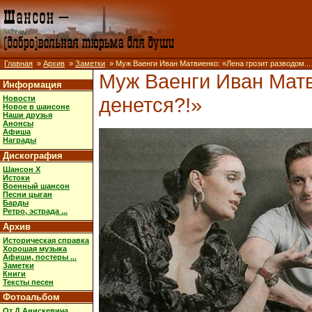
Главная
»
Архив
»
Заметки
» Муж Ваенги Иван Матвиенко: «Лена грозит разводом... 
Муж Ваенги Иван Матви
Информация
денется?!»
Новости
Новое в шансоне
Наши друзья
Анонсы
Афиша
Награды
Дискография
Шансон X
Истоки
Военный шансон
Песни цыган
Барды
Ретро, эстрада ...
Архив
Историческая справка
Хорошая музыка
Афиши, постеры ...
Заметки
Книги
Тексты песен
Фотоальбом
От Д.Анискевича