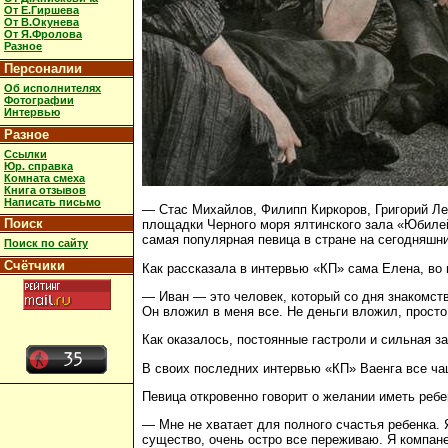
От Е.Гиршева
От В.Окунева
От Я.Фролова
Разное
Персоналии
Об исполнителях
Фотографии
Интервью
Разное
Ссылки
Юр. справка
Комната смеха
Книга отзывов
Написать письмо
— Стаc Михайлов, Филипп Киркоров, Григорий Ле
Поиск
площадки Черного моря ялтинского зала «Юбилейн
самая популярная певица в стране на сегодняшни
Поиск по сайту
Счётчики
Как рассказала в интервью «КП» сама Елена, во 
— Иван — это человек, который со дня знакомст
Он вложил в меня все. Не деньги вложил, просто
Как оказалось, постоянные гастроли и сильная з
В своих последних интервью «КП» Ваенга все чащ
Певица откровенно говорит о желании иметь ребе
— Мне не хватает для полного счастья ребенка. 
существо, очень остро все переживаю. Я компане