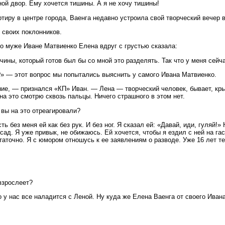
дной двор. Ему хочется тишины. А я не хочу тишины!
ртиру в центре города, Ваенга недавно устроила свой творческий вечер 
 своих поклонников.
 о муже Иване Матвиенко Елена вдруг с грустью сказала:
ины, который готов был бы со мной это разделять. Так что у меня сейча
» — этот вопрос мы попытались выяснить у самого Ивана Матвиенко.
ие, — признался «КП» Иван. — Лена — творческий человек, бывает, крыш
на это смотрю сквозь пальцы. Ничего страшного в этом нет.
к вы на это отреагировали?
ь без меня ей как без рук. И без ног. Я сказал ей: «Давай, иди, гуляй!»
ад. Я уже привык, не обижаюсь. Ей хочется, чтобы я ездил с ней на гаст
таточно. Я с юмором отношусь к ее заявлениям о разводе. Уже 16 лет т
взрослеет?
 у нас все наладится с Леной. Ну куда же Елена Ваенга от своего Иван