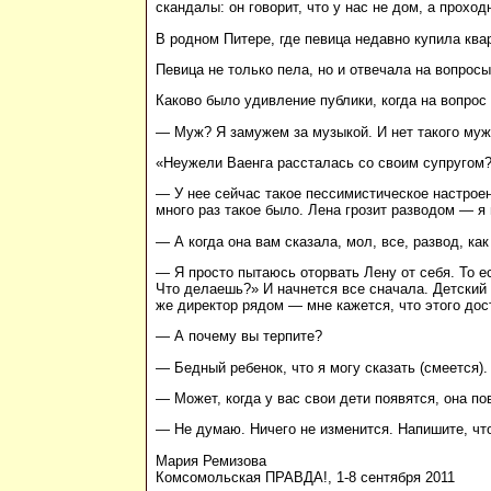
скандалы: он говорит, что у нас не дом, а прохо
В родном Питере, где певица недавно купила ква
Певица не только пела, но и отвечала на вопросы
Каково было удивление публики, когда на вопрос
— Муж? Я замужем за музыкой. И нет такого мужч
«Неужели Ваенга рассталась со своим супругом?
— У нее сейчас такое пессимистическое настроен
много раз такое было. Лена грозит разводом — я 
— А когда она вам сказала, мол, все, развод, ка
— Я просто пытаюсь оторвать Лену от себя. То ест
Что делаешь?» И начнется все сначала. Детский с
же директор рядом — мне кажется, что этого дос
— А почему вы терпите?
— Бедный ребенок, что я могу сказать (смеется).
— Может, когда у вас свои дети появятся, она по
— Не думаю. Ничего не изменится. Напишите, что
Мария Ремизова
Комсомольская ПРАВДА!, 1-8 сентября 2011