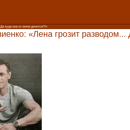
Да куда она от меня денется?!»
енко: «Лена грозит разводом... 