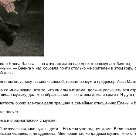
пс и Елена Ваенга — на этих артистов народ охотно покупает билеты, —
ый». — Ваенга у нас собрала почти столько же зрителей в этом году, с
й день.
многом ее успеху на сцене способствовал ее муж и продюсер Иван Матв
ва со мной решил, что то, что он слышит дома, должна услышать вся с
 писал музыку, дал мне образование — он стены дома и крыша. Я душа, 
анятость обоих все-таки дали трещину в семейных отношениях Елены и 
е плачет...
нка и о разногласиях с мужем:
Я не железная, мне нужны дети... Но меня уже год нет дома. Если прих
йский человек, я не одиночка. Мне нравится, когда дома шумно, много г