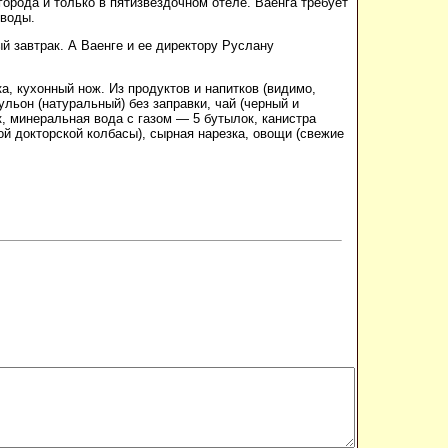
города и только в пятизвездочном отеле. Ваенга требует
 воды.
й завтрак. А Ваенге и ее директору Руслану
а, кухонный нож. Из продуктов и напитков (видимо,
бульон (натуральный) без заправки, чай (черный и
к, минеральная вода с газом — 5 бутылок, канистра
ой докторской колбасы), сырная нарезка, овощи (свежие