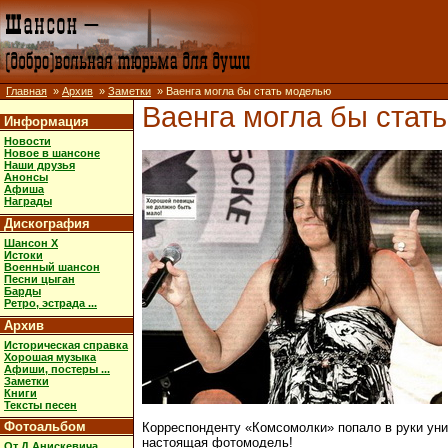
Главная
»
Архив
»
Заметки
» Ваенга могла бы стать моделью
Ваенга могла бы стат
Информация
Новости
Новое в шансоне
Наши друзья
Анонсы
Афиша
Награды
Дискография
Шансон X
Истоки
Военный шансон
Песни цыган
Барды
Ретро, эстрада ...
Архив
Историческая справка
Хорошая музыка
Афиши, постеры ...
Заметки
Книги
Тексты песен
Фотоальбом
Корреспонденту «Комсомолки» попало в руки уни
настоящая фотомодель!
От Д.Анискевича