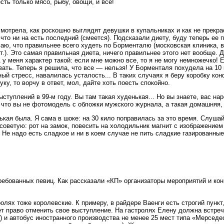
сть только мясо, рыбу, овощи, и все!
мотрела, как роскошно выглядят девушки в купальниках и как не прекра
 что ни на есть последний (смеется). Подсказали диету, буду теперь ее
имаю, что правильнее всего худеть по Борменталю (московская клиника, 
.). Это самая правильная диета, ничего правильнее этого нет вообще. 
 у меня характер такой: если мне можно все, то я не могу немножечко! Е
вать. Теперь я решила, что все — нельзя! У Борменталя похудела на 10 
ый стресс, навалилась усталость... В таких случаях я беру коробку ко
уку, то ворчу в ответ, мол, дайте хоть поесть спокойно.
туплений в 99-м году. Вы там такая худенькая... Но вы знаете, вас наро
 что вы не фотомодель с обложки мужского журнала, а такая домашняя, 
ькая была. Я сама в шоке: на 30 кило поправилась за это время. Слушайт
советую: рот на замок, повесить на холодильник магнит с изображением
 Не надо есть сладкое и ни в коем случае не пить сладкие газированные
ебованных певиц. Как рассказали «КП» организаторы мероприятий и кон
олях тоже королевские. К примеру, в райдере Ваенги есть строгий пункт
еет право отменить свое выступление. На гастролях Елену должна встр
) и автобус иностранного производства не менее 25 мест типа «Мерсед