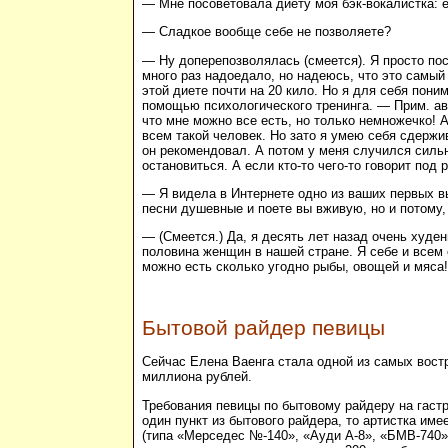
— Мне посоветовала диету моя бэк-вокалистка: е
— Сладкое вообще себе не позволяете?
— Ну доперепозволялась (смеется). Я просто пос
много раз надоедало, но надеюсь, что это самый
этой диете почти на 20 кило. Но я для себя пон
помощью психологического тренинга. — Прим. авт
что мне можно все есть, но только немножечко! А
всем такой человек. Но зато я умею себя сдержи
он рекомендовал. А потом у меня случился сильн
остановиться. А если кто-то чего-то говорит под р
— Я видела в Интернете одно из ваших первых выс
песни душевные и поете вы вживую, но и потому,
— (Смеется.) Да, я десять лет назад очень худен
половина женщин в нашей стране. Я себе и всем 
можно есть сколько угодно рыбы, овощей и мяса!
Бытовой райдер певицы
Сейчас Елена Ваенга стала одной из самых востр
миллиона рублей.
Требования певицы по бытовому райдеру на гастр
один пункт из бытового райдера, то артистка им
(типа «Мерседес №-140», «Ауди А-8», «БМВ-740»