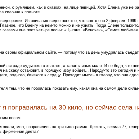
ной, с румянцем, как в сказках, на лице певицей. Хотя Елена уже не р
ла склонна к полноте.
видеоролик. Из описания видео понятно, что снято оно 2 февраля 1999 г
! Главное, что Ваенгу на нем-то можно и не узнать! Тогда Елене только-
глазами она поет четыре песни: «Цыган», «Веночек», «Самая любимая м
а своем официальном сайте, — потому что за день умудрялась съедать 
ной эстраде худышек-то хватает, а талантливых мало. И не беда, что пе
на скаку остановит, в горящую избу войдет... Народу-то это сегодня и 
го, родного, близкого к сердцу. Приходит мысль в голову, что она сде
теля тем, что не побоялась показать ему, какая она на самом деле сил
я поправилась на 30 кило, но сейчас села н
шним весом
товали, мол, поправились на три килограмма. Дескать, весила 77, тепе
ть фирменная диета?