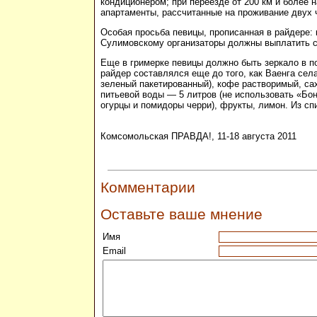
кондиционером; при переезде от 200 км и более н
апартаменты, рассчитанные на проживание двух 
Особая просьба певицы, прописанная в райдере: 
Сулимовскому организаторы должны выплатить су
Еще в гримерке певицы должно быть зеркало в по
райдер составлялся еще до того, как Ваенга села 
зеленый пакетированный), кофе растворимый, сах
питьевой воды — 5 литров (не использовать «Бон
огурцы и помидоры черри), фрукты, лимон. Из сп
Комсомольская ПРАВДА!, 11-18 августа 2011
Комментарии
Оставьте ваше мнение
Имя
Email