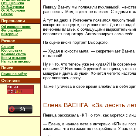
От Е.Гиршева
Певицу Ваенгу мы полюбили пухленькой, женствен
От В.Окунева
От Я.Фролова
раз поесть. Мол, с диет не слезает. С годами ста
Разное
А тут на днях в Интернете появился любопытный 
Персоналии
конкретно концерте, не уточняется. Да и не надо
Об исполнителях
вечернем платье, с большущими выразительными 
Фотографии
исполняет под гитару. Аккомпанирует сама себе.
Интервью
Разное
На сцене висит портрет Высоцкого.
Ссылки
Юр. справка
— Худая в юности была, — секретничает Ваенга н
Комната смеха
с головой!
Книга отзывов
Написать письмо
Ну и что, что теперь уже не худая?! На современ
Поиск
появился?! Настоящей русской женщины, что коня 
мишуры и дыма из ушей. Хочется чего-то настояще
Поиск по сайту
прославилась сразу.
Счётчики
Та же Пугачева в свое время влюбила в себя зри
Елена ВАЕНГА: «За десять лет 
Певица рассказала «КП» о том, как борется с ли
— Елена, в начале лета в интервью «КП» вы посе
заметила, что вы заметно постройнели. У вас ес