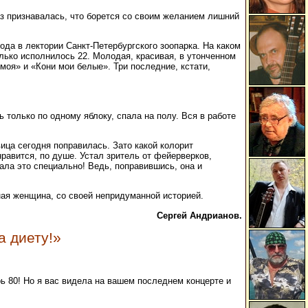
аз признавалась, что борется со своим желанием лишний
ода в лектории Санкт-Петербургского зоопарка. На каком
только исполнилось 22. Молодая, красивая, в утонченном
оя» и «Кони мои белые». Три последние, кстати,
только по одному яблоку, спала на полу. Вся в работе
вица сегодня поправилась. Зато какой колорит
нравится, по душе. Устал зритель от фейерверков,
лала это специально! Ведь, поправившись, она и
ьная женщина, со своей непридуманной историей.
Сергей Андрианов.
а диету!»
рь 80! Но я вас видела на вашем последнем концерте и