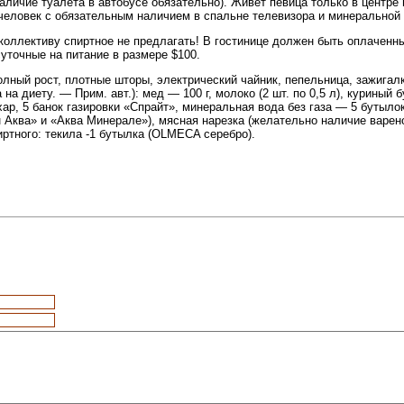
аличие туалета в автобусе обязательно). Живет певица только в центре 
человек с обязательным наличием в спальне телевизора и минеральной
коллективу спиртное не предлагать! В гостинице должен быть оплаченны
точные на питание в размере $100.
лный рост, плотные шторы, электрический чайник, пепельница, зажигалк
на диету. — Прим. авт.): мед — 100 г, молоко (2 шт. по 0,5 л), куриный 
ар, 5 банок газировки «Спрайт», минеральная вода без газа — 5 бутыло
 Аква» и «Аква Минерале»), мясная нарезка (желательно наличие варен
иртного: текила -1 бутылка (OLMECA серебро).