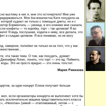
сно выгляжу в них я, мне это осточертело! Мне уже
 придерживаться. Моя бэк-вокалистка Катя похудела на
в которой худеют не только с помощью диеты, но и с
Доктор Борменталь — умница, в его клинике мне сказали,
сли конфеты — то коробку, торт – так целиком! Я во
кило! Я ведь послушная, ходила к нему, все делала, что
нфет и съедаю целиком. Я все понимаю, но не могу
д, наверное, полюбил не только из-за того, что у вас
женственная...
е, эта такая тема. О том, как похудеть, думает
 Дженифер Лопес, понять, что торт — это яд. Поймите,
 воды. Это не просто вредно — это очень толстит.
Мария Ремизова
цертов, за один концерт Елена получает больше
, мол, если организаторы концерта не выполняют хотя бы
ечать исключительно машина представительского класса
ес», «Неоплан» (зимой — отапливаемый, летом — с