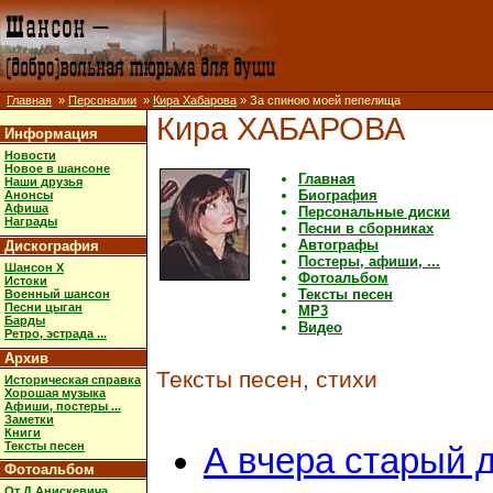
Главная
»
Персоналии
»
Кира Хабарова
» За спиною моей пепелища
Кира ХАБАРОВА
Информация
Новости
Новое в шансоне
Главная
Наши друзья
Биография
Анонсы
Афиша
Персональные диски
Награды
Песни в сборниках
Автографы
Дискография
Постеры, афиши, ...
Шансон X
Фотоальбом
Истоки
Тексты песен
Военный шансон
Песни цыган
MP3
Барды
Видео
Ретро, эстрада ...
Архив
Тексты песен, стихи
Историческая справка
Хорошая музыка
Афиши, постеры ...
Заметки
Книги
Тексты песен
А вчера старый 
Фотоальбом
От Д.Анискевича