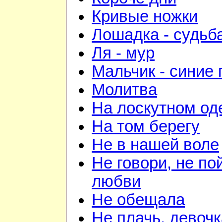
Кривые ножки
Лошадка - судьб
Ля - мур
Мальчик - синие 
Молитва
На лоскутном од
На том берегу
Не в нашей воле
Не говори, не по
любви
Не обещала
Не плачь, девочк