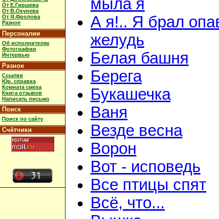
мыла я
От Е.Гиршева
От В.Окунева
А я!.. Я брал оп
От Я.Фролова
Разное
Персоналии
желудь
Об исполнителях
Фотографии
Белая башня
Интервью
Разное
Берега
Ссылки
Юр. справка
Комната смеха
Букашечка
Книга отзывов
Написать письмо
Ваня
Поиск
Поиск по сайту
Везде весна
Счётчики
Ворон
Вот - исповедь
Все птицы спят
Всё, что...