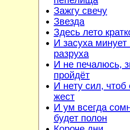
пепелища
Зажгу свечу
Звезда
Здесь лето кратк
И засуха минует 
разруха
И не печалюсь, з
пройдёт
И нету сил, чтоб
жест
И ум всегда сом
будет полон
Короче дни