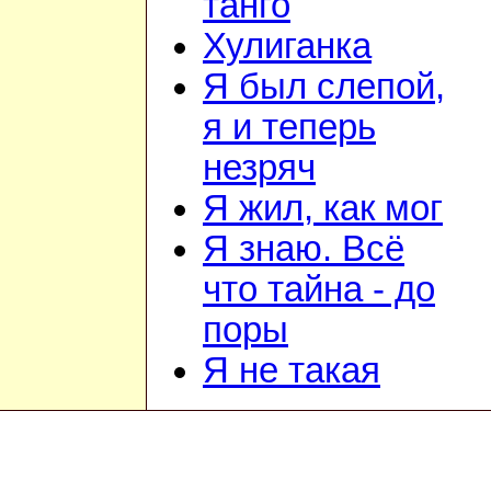
танго
Хулиганка
Я был слепой,
я и теперь
незряч
Я жил, как мог
Я знаю. Всё
что тайна - до
поры
Я не такая