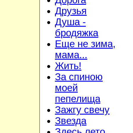
Дорога
Друзья
Душа -
бродяжка
Еще не зима,
мама...
Жить!
За спиною
моей
пепелища
Зажгу свечу
Звезда
Здесь лето