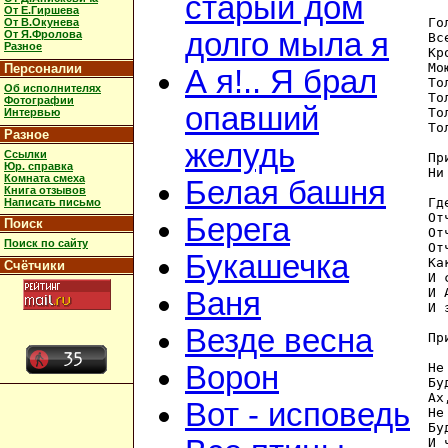
старый дом
От Е.Гиршева
Го
От В.Окунева
долго мыла я
От Я.Фролова
Вс
Разное
Кр
Мо
Персоналии
А я!.. Я брал
То
Об исполнителях
То
Фотографии
опавший
То
Интервью
То
Разное
желудь
Ссылки
Пр
Юр. справка
Ни
Комната смеха
Белая башня
Книга отзывов
Гд
Написать письмо
От
Берега
Поиск
От
Поиск по сайту
От
Букашечка
Ка
Счётчики
И 
И 
Ваня
И 
Везде весна
Пр
Не
Ворон
Бу
Ах
Вот - исповедь
Не
Бу
И 