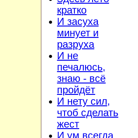
кратко
И засуха
минует и
разруха
И не
печалюсь,
знаю - всё
пройдёт
И нету сил,
чтоб сделать
жест
И ум всегда