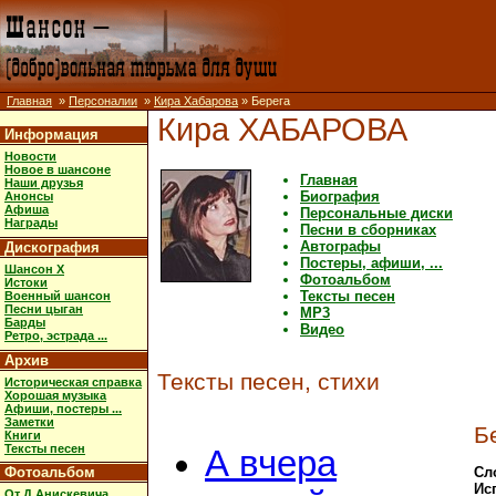
Главная
»
Персоналии
»
Кира Хабарова
» Берега
Кира ХАБАРОВА
Информация
Новости
Новое в шансоне
Главная
Наши друзья
Биография
Анонсы
Афиша
Персональные диски
Награды
Песни в сборниках
Автографы
Дискография
Постеры, афиши, ...
Шансон X
Фотоальбом
Истоки
Тексты песен
Военный шансон
Песни цыган
MP3
Барды
Видео
Ретро, эстрада ...
Архив
Тексты песен, стихи
Историческая справка
Хорошая музыка
Афиши, постеры ...
Заметки
Б
Книги
Тексты песен
А вчера
Фотоальбом
Сл
Ис
От Д.Анискевича