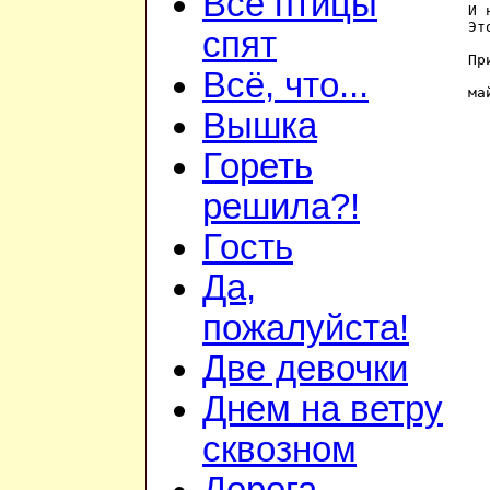
Все птицы
И 
Эт
спят
Пр
Всё, что...
ма
Вышка
Гореть
решила?!
Гость
Да,
пожалуйста!
Две девочки
Днем на ветру
сквозном