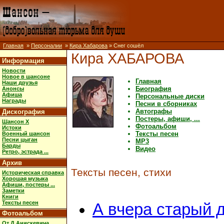
Главная
»
Персоналии
»
Кира Хабарова
» Снег сошёл
Кира ХАБАРОВА
Информация
Новости
Новое в шансоне
Главная
Наши друзья
Биография
Анонсы
Афиша
Персональные диски
Награды
Песни в сборниках
Автографы
Дискография
Постеры, афиши, ...
Шансон X
Фотоальбом
Истоки
Тексты песен
Военный шансон
Песни цыган
MP3
Барды
Видео
Ретро, эстрада ...
Архив
Тексты песен, стихи
Историческая справка
Хорошая музыка
Афиши, постеры ...
Заметки
Книги
Тексты песен
А вчера старый 
Фотоальбом
От Д.Анискевича