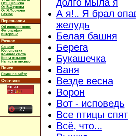
долго мыла я
От Е.Гиршева
От В.Окунева
А я!.. Я брал оп
От Я.Фролова
Разное
Персоналии
желудь
Об исполнителях
Фотографии
Белая башня
Интервью
Разное
Берега
Ссылки
Юр. справка
Комната смеха
Букашечка
Книга отзывов
Написать письмо
Ваня
Поиск
Поиск по сайту
Везде весна
Счётчики
Ворон
Вот - исповедь
Все птицы спят
Всё, что...