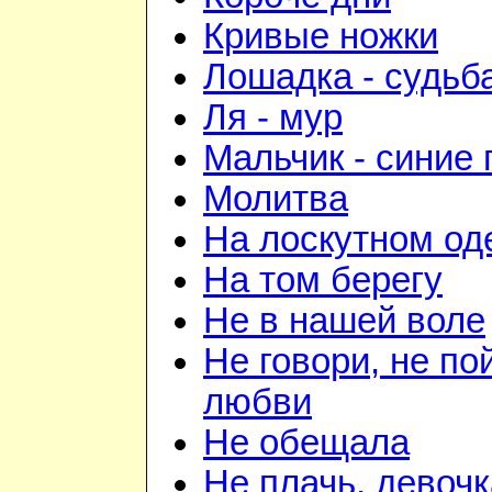
Кривые ножки
Лошадка - судьб
Ля - мур
Мальчик - синие 
Молитва
На лоскутном од
На том берегу
Не в нашей воле
Не говори, не по
любви
Не обещала
Не плачь, девочк