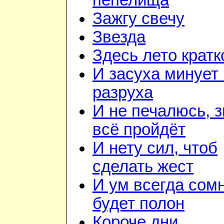
пепелища
Зажгу свечу
Звезда
Здесь лето кратк
И засуха минует 
разруха
И не печалюсь, з
всё пройдёт
И нету сил, чтоб
сделать жест
И ум всегда сом
будет полон
Короче дни