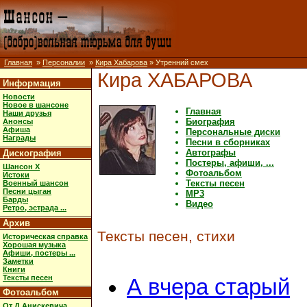
Главная
»
Персоналии
»
Кира Хабарова
» Утренний смех
Кира ХАБАРОВА
Информация
Новости
Новое в шансоне
Главная
Наши друзья
Биография
Анонсы
Афиша
Персональные диски
Награды
Песни в сборниках
Автографы
Дискография
Постеры, афиши, ...
Шансон X
Фотоальбом
Истоки
Тексты песен
Военный шансон
Песни цыган
MP3
Барды
Видео
Ретро, эстрада ...
Архив
Тексты песен, стихи
Историческая справка
Хорошая музыка
Афиши, постеры ...
Заметки
Книги
Тексты песен
А вчера старый
Фотоальбом
От Д.Анискевича