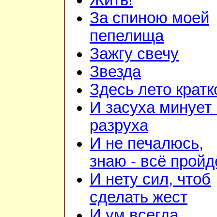
Жить!
За спиною моей
пепелища
Зажгу свечу
Звезда
Здесь лето кратк
И засуха минует 
разруха
И не печалюсь,
знаю - всё пройд
И нету сил, чтоб
сделать жест
И ум всегда