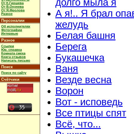
долго мыла я
От Е.Гиршева
От В.Окунева
А я!.. Я брал оп
От Я.Фролова
Разное
Персоналии
желудь
Об исполнителях
Фотографии
Белая башня
Интервью
Разное
Берега
Ссылки
Юр. справка
Комната смеха
Букашечка
Книга отзывов
Написать письмо
Ваня
Поиск
Поиск по сайту
Везде весна
Счётчики
Ворон
Вот - исповедь
Все птицы спят
Всё, что...