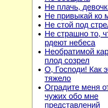
Не плачь, девочк
Не привыкай ко 
Не стой под стр
Не страшно то, ч
рдеют небеса
Необратимой ка
плод созрел
О, Господи! Как 
тяжело
Оградите меня о
чужих обо мне
представлений