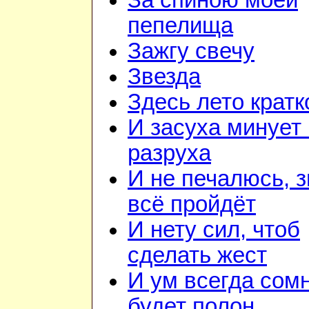
За спиною моей
пепелища
Зажгу свечу
Звезда
Здесь лето кратк
И засуха минует 
разруха
И не печалюсь, з
всё пройдёт
И нету сил, чтоб
сделать жест
И ум всегда сом
будет полон