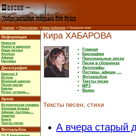
Главная
»
Персоналии
»
Кира Хабарова
» Предчувствие
Кира ХАБАРОВА
Информация
Новости
Новое в шансоне
Главная
Наши друзья
Биография
Анонсы
Афиша
Персональные диски
Награды
Песни в сборниках
Автографы
Дискография
Постеры, афиши, ...
Шансон X
Фотоальбом
Истоки
Тексты песен
Военный шансон
Песни цыган
MP3
Барды
Видео
Ретро, эстрада ...
Архив
Тексты песен, стихи
Историческая справка
Хорошая музыка
Афиши, постеры ...
Заметки
Книги
Тексты песен
А вчера старый 
Фотоальбом
От Д.Анискевича