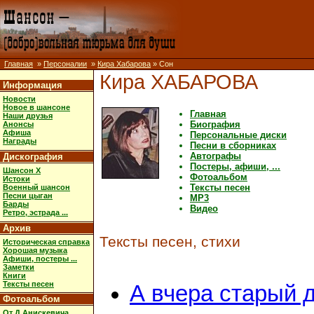
Главная
»
Персоналии
»
Кира Хабарова
» Сон
Кира ХАБАРОВА
Информация
Новости
Новое в шансоне
Главная
Наши друзья
Биография
Анонсы
Афиша
Персональные диски
Награды
Песни в сборниках
Автографы
Дискография
Постеры, афиши, ...
Шансон X
Фотоальбом
Истоки
Тексты песен
Военный шансон
Песни цыган
MP3
Барды
Видео
Ретро, эстрада ...
Архив
Тексты песен, стихи
Историческая справка
Хорошая музыка
Афиши, постеры ...
Заметки
Книги
Тексты песен
А вчера старый 
Фотоальбом
От Д.Анискевича