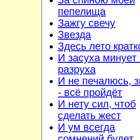
За спиною моей
пепелища
Зажгу свечу
Звезда
Здесь лето кратк
И засуха минует 
разруха
И не печалюсь, 
- всё пройдёт
И нету сил, чтоб
сделать жест
И ум всегда
сомнений будет