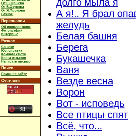
долго мыла я
От Е.Гиршева
От В.Окунева
А я!.. Я брал оп
От Я.Фролова
Разное
Персоналии
желудь
Об исполнителях
Фотографии
Белая башня
Интервью
Разное
Берега
Ссылки
Юр. справка
Комната смеха
Букашечка
Книга отзывов
Написать письмо
Ваня
Поиск
Поиск по сайту
Везде весна
Счётчики
Ворон
Вот - исповедь
Все птицы спят
Всё, что...