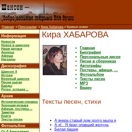
Главная
»
Персоналии
»
Кира Хабарова
» Кривые ножки
Кира ХАБАРОВА
Информация
Новости
Новое в шансоне
Главная
Наши друзья
Биография
Анонсы
Афиша
Персональные диски
Награды
Песни в сборниках
Автографы
Дискография
Постеры, афиши, ...
Шансон X
Фотоальбом
Истоки
Тексты песен
Военный шансон
Песни цыган
MP3
Барды
Видео
Ретро, эстрада ...
Архив
Тексты песен, стихи
Историческая справка
Хорошая музыка
Афиши, постеры ...
Заметки
Книги
Тексты песен
А вчера старый дом долго мыла я
А я!.. Я брал опавший желудь
Фотоальбом
Белая башня
От Д.Анискевича