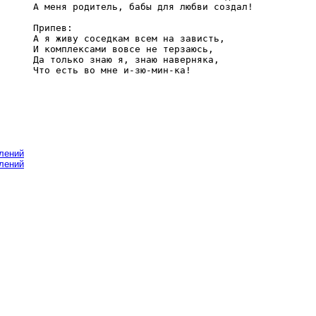
А меня родитель, бабы для любви создал! 

Припев: 

А я живу соседкам всем на зависть, 

И комплексами вовсе не терзаюсь, 

Да только знаю я, знаю наверняка, 

влений
влений