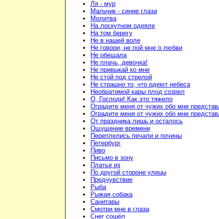
Ля - мур
Мальчик - синие глаза
Молитва
На лоскутном одеяле
На том берегу
Не в нашей воле
Не говори, не пой мне о любви
Не обещала
Не плачь, девочка!
Не привыкай ко мне
Не стой под стрелой
Не страшно то, что рдеют небеса
Необратимой кары плод созрел
О, Господи! Как это тяжело
Оградите меня от чужих обо мне предста
Оградите меня от чужих обо мне предста
От праздника лишь и осталось
Ощущение времени
Переплелись печали и почины
Петербург
Пиво
Письмо в зону
Платье из
По другой стороне улицы
Предчувствие
Рыба
Рыжая собака
Санитары
Смотри мне в глаза
Снег сошёл