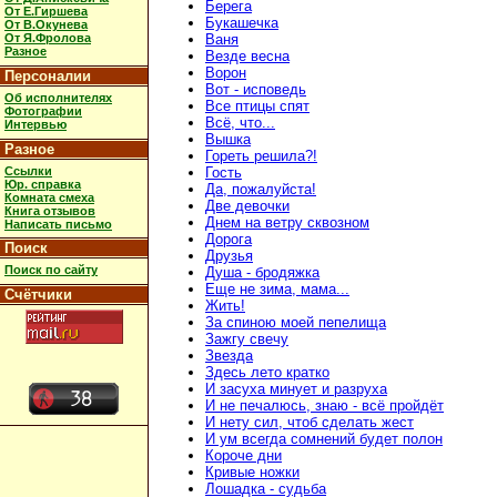
Берега
От Е.Гиршева
Букашечка
От В.Окунева
От Я.Фролова
Ваня
Разное
Везде весна
Ворон
Персоналии
Вот - исповедь
Об исполнителях
Все птицы спят
Фотографии
Всё, что...
Интервью
Вышка
Разное
Гореть решила?!
Ссылки
Гость
Юр. справка
Да, пожалуйста!
Комната смеха
Две девочки
Книга отзывов
Днем на ветру сквозном
Написать письмо
Дорога
Поиск
Друзья
Поиск по сайту
Душа - бродяжка
Еще не зима, мама...
Счётчики
Жить!
За спиною моей пепелища
Зажгу свечу
Звезда
Здесь лето кратко
И засуха минует и разруха
И не печалюсь, знаю - всё пройдёт
И нету сил, чтоб сделать жест
И ум всегда сомнений будет полон
Короче дни
Кривые ножки
Лошадка - судьба