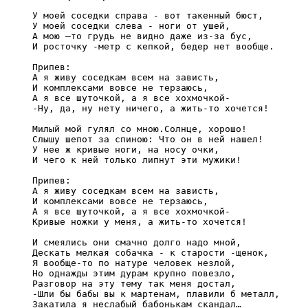
У моей соседки справа - вот такенный бюст, 

У моей соседки слева - ноги от ушей, 

А мою –то грудь не видно даже из-за бус, 

И росточку -метр с кепкой, бедер нет вообще. 

Припев: 

А я живу соседкам всем на зависть, 

И комплексами вовсе не терзаюсь, 

А я все шуточкой, а я все хохмочкой- 

-Ну, да, ну нету ничего, а жить-то хочется! 

Милый мой гулял со мною.Солнце, хорошо! 

Слышу шепот за спиною: Что он в ней нашел! 

У нее ж кривые ноги, на носу очки, 

И чего к ней только липнут эти мужики! 

Припев: 

А я живу соседкам всем на зависть, 

И комплексами вовсе не терзаюсь, 

А я все шуточкой, а я все хохмочкой- 

Кривые ножки у меня, а жить-то хочется! 

И смеялись они смачно долго надо мной, 

Дескать мелкая собачка - к старости -щенок, 

Я вообще-то по натуре человек незлой, 

Но однажды этим дурам крупно повезло, 

Разговор на эту тему так меня достал, 

-Шли бы бабы вы к мартенам, плавили б металл, 

Закатила я неслабый бабонькам скандал… 
