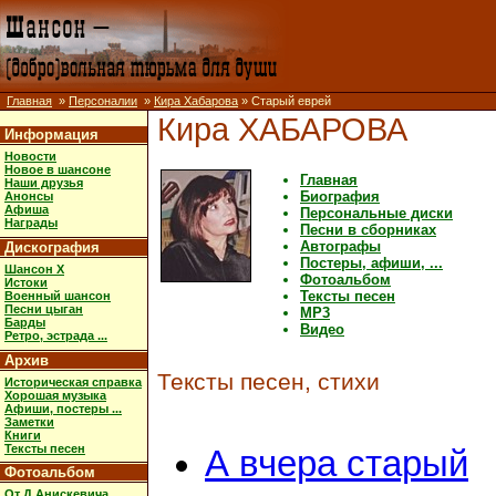
Главная
»
Персоналии
»
Кира Хабарова
» Старый еврей
Кира ХАБАРОВА
Информация
Новости
Новое в шансоне
Главная
Наши друзья
Биография
Анонсы
Афиша
Персональные диски
Награды
Песни в сборниках
Автографы
Дискография
Постеры, афиши, ...
Шансон X
Фотоальбом
Истоки
Тексты песен
Военный шансон
Песни цыган
MP3
Барды
Видео
Ретро, эстрада ...
Архив
Тексты песен, стихи
Историческая справка
Хорошая музыка
Афиши, постеры ...
Заметки
Книги
Тексты песен
А вчера старый
Фотоальбом
От Д.Анискевича