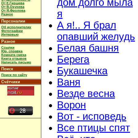
дом долго мыла
От Е.Гиршева
От В.Окунева
я
От Я.Фролова
Разное
Персоналии
А я!.. Я брал
Об исполнителях
Фотографии
опавший желудь
Интервью
Разное
Белая башня
Ссылки
Юр. справка
Комната смеха
Берега
Книга отзывов
Написать письмо
Букашечка
Поиск
Поиск по сайту
Ваня
Счётчики
Везде весна
Ворон
Вот - исповедь
Все птицы спят