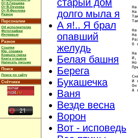
старый дом
От Е.Гиршева
На
От В.Окунева
долго мыла я
От Я.Фролова
На
Разное
Та
Та
Персоналии
А я!.. Я брал
Об исполнителях
На
Фотографии
опавший
На
Интервью
Ра
Разное
О 
желудь
Ссылки
Юр. справка
На
Комната смеха
Белая башня
И,
Книга отзывов
Но
Написать письмо
Пр
Берега
Поиск
Поиск по сайту
Сн
Букашечка
И 
Счётчики
Он
Ваня
Везде весна
Ворон
Вот - исповедь