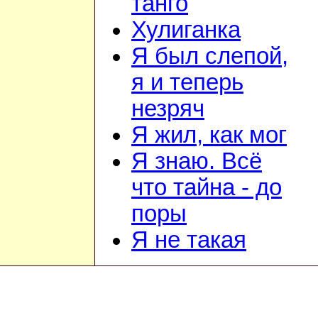
танго
Хулиганка
Я был слепой,
я и теперь
незряч
Я жил, как мог
Я знаю. Всё
что тайна - до
поры
Я не такая