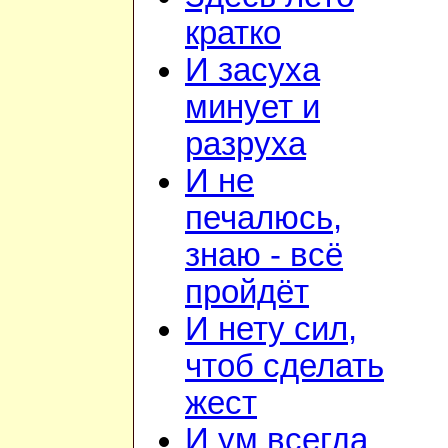
кратко
И засуха
минует и
разруха
И не
печалюсь,
знаю - всё
пройдёт
И нету сил,
чтоб сделать
жест
И ум всегда