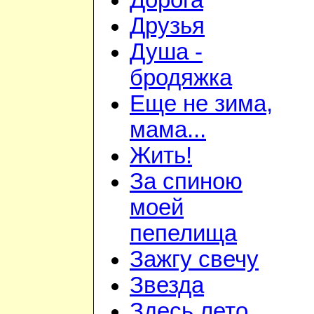
Дорога
Друзья
Душа -
бродяжка
Еще не зима,
мама...
Жить!
За спиною
моей
пепелища
Зажгу свечу
Звезда
Здесь лето