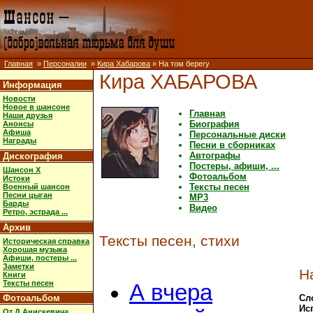
Главная
»
Персоналии
»
Кира Хабарова
» На том берегу
Кира ХАБАРОВА
Информация
Новости
Новое в шансоне
Главная
Наши друзья
Биография
Анонсы
Афиша
Персональные диски
Награды
Песни в сборниках
Автографы
Дискография
Постеры, афиши, ...
Шансон X
Фотоальбом
Истоки
Тексты песен
Военный шансон
Песни цыган
MP3
Барды
Видео
Ретро, эстрада ...
Архив
Тексты песен, стихи
Историческая справка
Хорошая музыка
Афиши, постеры ...
Заметки
Н
Книги
Тексты песен
А вчера
Фотоальбом
Сл
Ис
От Д.Анискевича