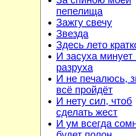
За спиною моей
пепелища
Зажгу свечу
Звезда
Здесь лето кратк
И засуха минует 
разруха
И не печалюсь, з
всё пройдёт
И нету сил, чтоб
сделать жест
И ум всегда сом
будет полон