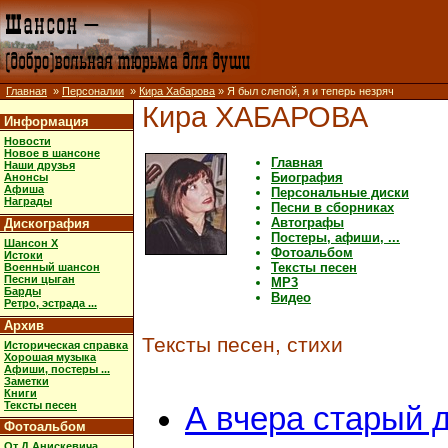
Главная
»
Персоналии
»
Кира Хабарова
» Я был слепой, я и теперь незряч
Кира ХАБАРОВА
Информация
Новости
Новое в шансоне
Главная
Наши друзья
Биография
Анонсы
Афиша
Персональные диски
Награды
Песни в сборниках
Автографы
Дискография
Постеры, афиши, ...
Шансон X
Фотоальбом
Истоки
Тексты песен
Военный шансон
Песни цыган
MP3
Барды
Видео
Ретро, эстрада ...
Архив
Тексты песен, стихи
Историческая справка
Хорошая музыка
Афиши, постеры ...
Заметки
Книги
Тексты песен
А вчера старый 
Фотоальбом
От Д.Анискевича