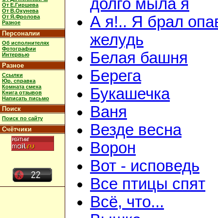
долго мыла я
От Е.Гиршева
От В.Окунева
А я!.. Я брал оп
От Я.Фролова
Разное
Персоналии
желудь
Об исполнителях
Фотографии
Белая башня
Интервью
Разное
Берега
Ссылки
Юр. справка
Комната смеха
Букашечка
Книга отзывов
Написать письмо
Ваня
Поиск
Поиск по сайту
Везде весна
Счётчики
Ворон
Вот - исповедь
Все птицы спят
Всё, что...