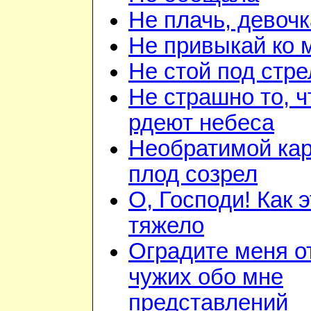
Не плачь, девочк
Не привыкай ко 
Не стой под стр
Не страшно то, ч
рдеют небеса
Необратимой ка
плод созрел
О, Господи! Как 
тяжело
Оградите меня о
чужих обо мне
представлений