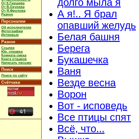
долго мыла я
От Е.Гиршева
От В.Окунева
А я!.. Я брал
От Я.Фролова
Разное
Персоналии
опавший желудь
Об исполнителях
Фотографии
Белая башня
Интервью
Разное
Берега
Ссылки
Юр. справка
Комната смеха
Букашечка
Книга отзывов
Написать письмо
Ваня
Поиск
Поиск по сайту
Везде весна
Счётчики
Ворон
Вот - исповедь
Все птицы спят
Всё, что...