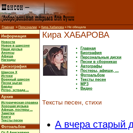
Главная
»
Персоналии
»
Кира Хабарова
» Не обещала
Кира ХАБАРОВА
Информация
Новости
Новое в шансоне
Главная
Наши друзья
Биография
Анонсы
Афиша
Персональные диски
Награды
Песни в сборниках
Автографы
Дискография
Постеры, афиши, ...
Шансон X
Фотоальбом
Истоки
Тексты песен
Военный шансон
Песни цыган
MP3
Барды
Видео
Ретро, эстрада ...
Архив
Тексты песен, стихи
Историческая справка
Хорошая музыка
Афиши, постеры ...
Заметки
Книги
Тексты песен
А вчера старый 
Фотоальбом
От Д.Анискевича