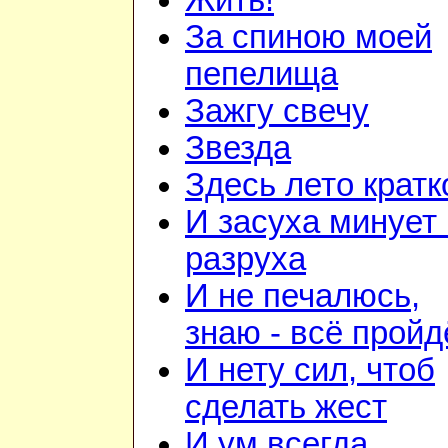
Жить!
За спиною моей
пепелища
Зажгу свечу
Звезда
Здесь лето кратк
И засуха минует 
разруха
И не печалюсь,
знаю - всё пройд
И нету сил, чтоб
сделать жест
И ум всегда