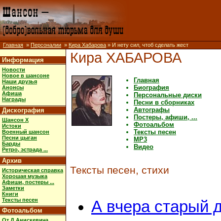
Главная
»
Персоналии
»
Кира Хабарова
» И нету сил, чтоб сделать жест
Кира ХАБАРОВА
Информация
Новости
Новое в шансоне
Главная
Наши друзья
Биография
Анонсы
Афиша
Персональные диски
Награды
Песни в сборниках
Автографы
Дискография
Постеры, афиши, ...
Шансон X
Фотоальбом
Истоки
Тексты песен
Военный шансон
Песни цыган
MP3
Барды
Видео
Ретро, эстрада ...
Архив
Тексты песен, стихи
Историческая справка
Хорошая музыка
Афиши, постеры ...
Заметки
Книги
Тексты песен
А вчера старый 
Фотоальбом
От Д.Анискевича