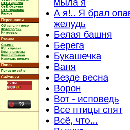
мыла я
От Е.Гиршева
От В.Окунева
А я!.. Я брал оп
От Я.Фролова
Разное
Персоналии
желудь
Об исполнителях
Фотографии
Белая башня
Интервью
Разное
Берега
Ссылки
Юр. справка
Комната смеха
Букашечка
Книга отзывов
Написать письмо
Ваня
Поиск
Поиск по сайту
Везде весна
Счётчики
Ворон
Вот - исповедь
Все птицы спят
Всё, что...