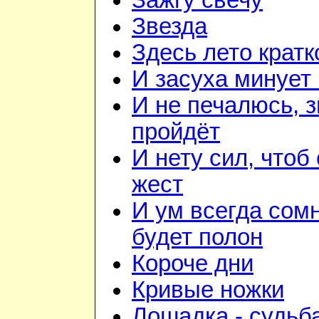
Зажгу свечу
Звезда
Здесь лето кратк
И засуха минует 
И не печалюсь, з
пройдёт
И нету сил, чтоб
жест
И ум всегда сом
будет полон
Короче дни
Кривые ножки
Лошадка - судьб