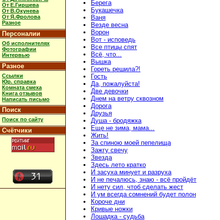
Берега
От Е.Гиршева
Букашечка
От В.Окунева
От Я.Фролова
Ваня
Разное
Везде весна
Ворон
Персоналии
Вот - исповедь
Об исполнителях
Все птицы спят
Фотографии
Всё, что...
Интервью
Вышка
Разное
Гореть решила?!
Ссылки
Гость
Юр. справка
Да, пожалуйста!
Комната смеха
Две девочки
Книга отзывов
Днем на ветру сквозном
Написать письмо
Дорога
Поиск
Друзья
Поиск по сайту
Душа - бродяжка
Еще не зима, мама...
Счётчики
Жить!
За спиною моей пепелища
Зажгу свечу
Звезда
Здесь лето кратко
И засуха минует и разруха
И не печалюсь, знаю - всё пройдёт
И нету сил, чтоб сделать жест
И ум всегда сомнений будет полон
Короче дни
Кривые ножки
Лошадка - судьба