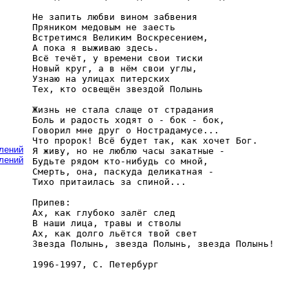
Не запить любви вином забвения 

Пряником медовым не заесть 

Встретимся Великим Воскресением, 

А пока я выживаю здесь. 

Всё течёт, у времени свои тиски 

Новый круг, а в нём свои углы, 

Узнаю на улицах питерских 

Тех, кто освещён звездой Полынь 

Жизнь не стала слаще от страдания 

Боль и радость ходят о - бок - бок, 

Говорил мне друг о Нострадамусе... 

Что пророк! Всё будет так, как хочет Бог. 

влений
Я живу, но не люблю часы закатные - 

влений
Будьте рядом кто-нибудь со мной, 

Смерть, она, паскуда деликатная - 

Тихо притаилась за спиной... 

Припев: 

Ах, как глубоко залёг след 

В наши лица, травы и стволы 

Ах, как долго льётся твой свет 

Звезда Полынь, звезда Полынь, звезда Полынь! 
