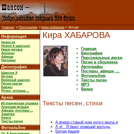
Главная
»
Персоналии
»
Кира Хабарова
» Звезда
Кира ХАБАРОВА
Информация
Новости
Новое в шансоне
Главная
Наши друзья
Биография
Анонсы
Афиша
Персональные диски
Награды
Песни в сборниках
Автографы
Дискография
Постеры, афиши, ...
Шансон X
Фотоальбом
Истоки
Тексты песен
Военный шансон
Песни цыган
MP3
Барды
Видео
Ретро, эстрада ...
Архив
Тексты песен, стихи
Историческая справка
Хорошая музыка
Афиши, постеры ...
Заметки
Книги
Тексты песен
А вчера старый дом долго мыла я
А я!.. Я брал опавший желудь
Фотоальбом
Белая башня
От Д.Анискевича