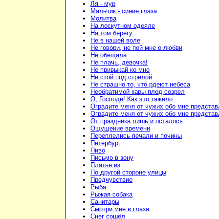
Ля - мур
Мальчик - синие глаза
Молитва
На лоскутном одеяле
На том берегу
Не в нашей воле
Не говори, не пой мне о любви
Не обещала
Не плачь, девочка!
Не привыкай ко мне
Не стой под стрелой
Не страшно то, что рдеют небеса
Необратимой кары плод созрел
О, Господи! Как это тяжело
Оградите меня от чужих обо мне предста
Оградите меня от чужих обо мне предста
От праздника лишь и осталось
Ощущение времени
Переплелись печали и почины
Петербург
Пиво
Письмо в зону
Платье из
По другой стороне улицы
Предчувствие
Рыба
Рыжая собака
Санитары
Смотри мне в глаза
Снег сошёл