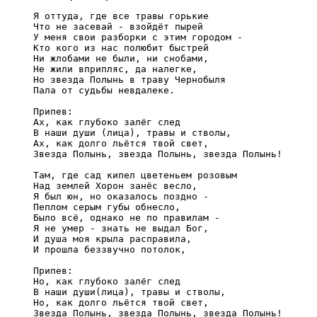
Я оттуда, где все травы горькие 

Что не засевай - взойдёт пырей 

У меня свои разборки с этим городом - 

Кто кого из нас полюбит быстрей 

Ни жлобами не были, ни снобами, 

Не жили вприпляс, да налегке, 

Но звезда Полынь в траву Чернобыля 

Пала от судьбы невдалеке. 

Припев: 

Ах, как глубоко залёг след 

В наши души (лица), травы и стволы, 

Ах, как долго льётся твой свет, 

Звезда Полынь, звезда Полынь, звезда Полынь! 

Там, где сад кипел цветеньем розовым 

Над землей Хорон занёс весло, 

Я был юн, но оказалось поздно - 

Пеплом серым губы обнесло, 

Было всё, однако не по правилам - 

Я не умер - знать не выдал Бог, 

И душа моя крыла расправила, 

И прошла беззвучно потолок, 

Припев: 

Но, как глубоко залёг след 

В наши души(лица), травы и стволы, 

Но, как долго льётся твой свет, 

Звезда Полынь, звезда Полынь, звезда Полынь! 
