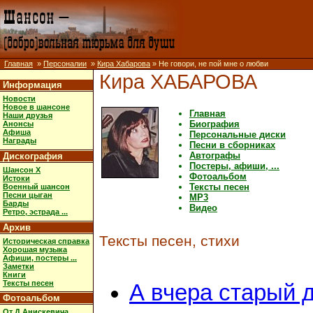
Главная
»
Персоналии
»
Кира Хабарова
» Не говори, не пой мне о любви
Кира ХАБАРОВА
Информация
Новости
Новое в шансоне
Главная
Наши друзья
Биография
Анонсы
Афиша
Персональные диски
Награды
Песни в сборниках
Автографы
Дискография
Постеры, афиши, ...
Шансон X
Фотоальбом
Истоки
Тексты песен
Военный шансон
Песни цыган
MP3
Барды
Видео
Ретро, эстрада ...
Архив
Тексты песен, стихи
Историческая справка
Хорошая музыка
Афиши, постеры ...
Заметки
Книги
Тексты песен
А вчера старый 
Фотоальбом
От Д.Анискевича