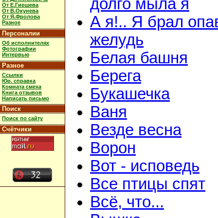
долго мыла я
От Е.Гиршева
От В.Окунева
А я!.. Я брал оп
От Я.Фролова
Разное
Персоналии
желудь
Об исполнителях
Фотографии
Белая башня
Интервью
Разное
Берега
Ссылки
Юр. справка
Комната смеха
Букашечка
Книга отзывов
Написать письмо
Ваня
Поиск
Поиск по сайту
Везде весна
Счётчики
Ворон
Вот - исповедь
Все птицы спят
Всё, что...