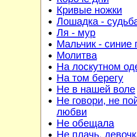
Кривые ножки
Лошадка - судьб
Ля - мур
Мальчик - синие 
Молитва
На лоскутном од
На том берегу
Не в нашей воле
Не говори, не по
любви
Не обещала
Не плачь, девочк