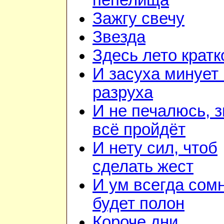
пепелища
Зажгу свечу
Звезда
Здесь лето кратк
И засуха минует 
разруха
И не печалюсь, з
всё пройдёт
И нету сил, чтоб
сделать жест
И ум всегда сом
будет полон
Короче дни