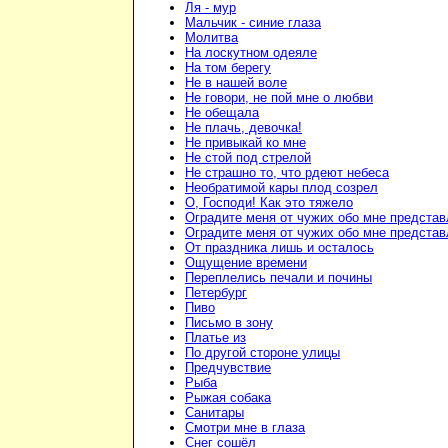
Ля - мур
Мальчик - синие глаза
Молитва
На лоскутном одеяле
На том берегу
Не в нашей воле
Не говори, не пой мне о любви
Не обещала
Не плачь, девочка!
Не привыкай ко мне
Не стой под стрелой
Не страшно то, что рдеют небеса
Необратимой кары плод созрел
О, Господи! Как это тяжело
Оградите меня от чужих обо мне предста
Оградите меня от чужих обо мне предста
От праздника лишь и осталось
Ощущение времени
Переплелись печали и почины
Петербург
Пиво
Письмо в зону
Платье из
По другой стороне улицы
Предчувствие
Рыба
Рыжая собака
Санитары
Смотри мне в глаза
Снег сошёл