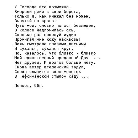
У Господа все возможно. 

Вмерзли реки в свои берега, 

Только я, как кинжал без ножен, 

Вынутый на врага. 

Путь мой, словно погост безлюден, 

В колесе надломилась ось, 

Сколько раз поцелуй иудин 

Прожигал мне кожу насквозь! 

Ложь смотрела глазами лисьими 

И сужался, сужался круг, 

Но, казалось, что близко - близко 

Мой единственный преданный Друг ... 

Нет друзей. И врагов больше нету. 

Снова ветер вселенский задул, 

Снова слышится звон монеток 

В Гефсиманском стылом саду ... 

Печоры, 96г.