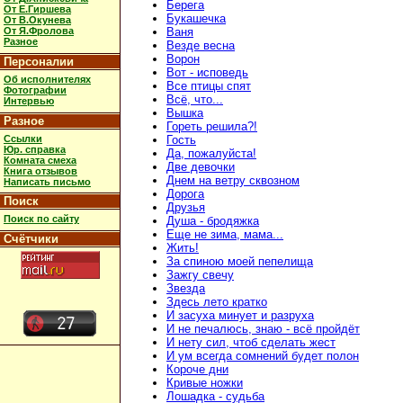
Берега
От Е.Гиршева
Букашечка
От В.Окунева
От Я.Фролова
Ваня
Разное
Везде весна
Ворон
Персоналии
Вот - исповедь
Об исполнителях
Все птицы спят
Фотографии
Всё, что...
Интервью
Вышка
Разное
Гореть решила?!
Ссылки
Гость
Юр. справка
Да, пожалуйста!
Комната смеха
Две девочки
Книга отзывов
Днем на ветру сквозном
Написать письмо
Дорога
Поиск
Друзья
Поиск по сайту
Душа - бродяжка
Еще не зима, мама...
Счётчики
Жить!
За спиною моей пепелища
Зажгу свечу
Звезда
Здесь лето кратко
И засуха минует и разруха
И не печалюсь, знаю - всё пройдёт
И нету сил, чтоб сделать жест
И ум всегда сомнений будет полон
Короче дни
Кривые ножки
Лошадка - судьба