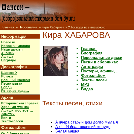
Главная
»
Персоналии
»
Кира Хабарова
» У Господа всё возможно
Кира ХАБАРОВА
Информация
Новости
Новое в шансоне
Главная
Наши друзья
Биография
Анонсы
Афиша
Персональные диски
Награды
Песни в сборниках
Автографы
Дискография
Постеры, афиши, ...
Шансон X
Фотоальбом
Истоки
Тексты песен
Военный шансон
Песни цыган
MP3
Барды
Видео
Ретро, эстрада ...
Архив
Тексты песен, стихи
Историческая справка
Хорошая музыка
Афиши, постеры ...
Заметки
Книги
Тексты песен
А вчера старый дом долго мыла я
А я!.. Я брал опавший желудь
Фотоальбом
Белая башня
От Д.Анискевича