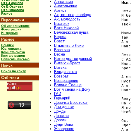
Анастасия
Исп.
От Е.Гиршева
Анатольевна
От В.Окунева
От Я.Фролова
Артист
Лети
Разное
Ах, вот она, свобода
И бе
Ах, молодость
Наш 
Персоналии
Бастрюк
Твой
Об исполнителях
Батя Николай
Фотографии
Беловежская пуща
Малы
Интервью
Берега
Так 
Разное
Брест
А я 
Ссылки
В память о Лёхе
Навс
Юр. справка
Вагончик
Комната смеха
Весна
Летя
Книга отзывов
Ветер долгожданный
С Ад
Написать письмо
Витебск-Брест
Июль
Поиск
Витька
Брес
Поиск по сайту
Владивосток
Возврат
А мо
Счётчики
Возвращение
Пуст
Волчье Солнце
А я 
Вот я снова на Дону
Навс
ГАИ
Гербарий
Везу
Девочка Брестская
На к
Дни-деньки
Я по
Дождь
Чтоб
Донская
Дороги
Ох, 
Дядя Вова
Здес
Жаворонок
А я 