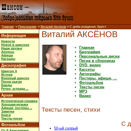
Главная
»
Персоналии
»
Виталий Аксёнов
» С днём рождения, Брест
Виталий АКСЁНОВ
Информация
Новости
Новое в шансоне
Главная
Наши друзья
Биография
Анонсы
Афиша
Персональные диски
Награды
Песни в сборниках
DVD, видео
Дискография
Кассеты
Шансон X
Автографы
Истоки
Постеры, афиши, ...
Военный шансон
Песни цыган
Фотоальбом
Барды
Тексты песен
Ретро, эстрада ...
MP3
Архив
Видео
Историческая справка
Хорошая музыка
Афиши, постеры ...
Тексты песен, стихи
Заметки
Книги
Тексты песен
С 
Фотоальбом
50-ый скорый
От Д.Анискевича