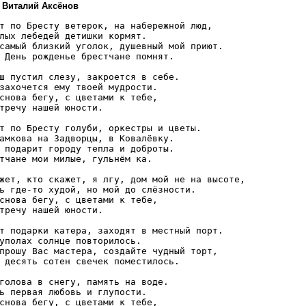
: Виталий Аксёнов
т по Бресту ветерок, на набережной люд,

лых лебедей детишки кормят.

самый близкий уголок, душевный мой приют.

 День рожденье брестчане помнят.

ш пустил слезу, закроется в себе.

захочется ему твоей мудрости.

снова бегу, с цветами к тебе,

тречу нашей юности.

т по Бресту голуби, оркестры и цветы.

амкова на Задворцы, в Ковалёвку.

 подарит городу тепла и доброты.

тчане мои милые, гульнём ка.

жет, кто скажет, я лгу, дом мой не на высоте,

ь где-то худой, но мой до слёзности.

снова бегу, с цветами к тебе,

тречу нашей юности.

т подарки катера, заходят в местный порт.

уполах солнце повторилось.

прошу Вас мастера, создайте чудный торт,

 десять сотен свечек поместилось.

голова в снегу, память на воде.

ь первая любовь и глупости.

снова бегу, с цветами к тебе,
