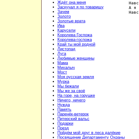
Ждёт она меня
Навс
Заскучал я по товарищу
А я 
Зачем
Навс
Золото
Золотые врата
Ива
Карусели
Королева Госпожа
Королева-госпожа
Край ты мой родной
Листопад
Луга
Любимые женщины
Мама
Михалыч
Мост
Моя русская земля
Мурка
Мы бежали
Мы же за своё
На горе, на горушке
Ничего, ничего
Нужда
Память
Паренёк-ветерок
Питерский вальс
Подарки
Поезд
Пойдём мой друг в леса далёкие
Посвящение Департаменту Охраны