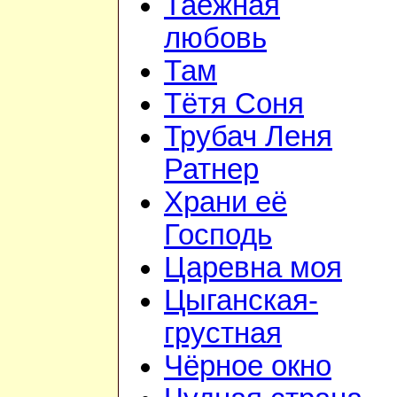
Таёжная
любовь
Там
Тётя Соня
Трубач Леня
Ратнер
Храни её
Господь
Царевна моя
Цыганская-
грустная
Чёрное окно