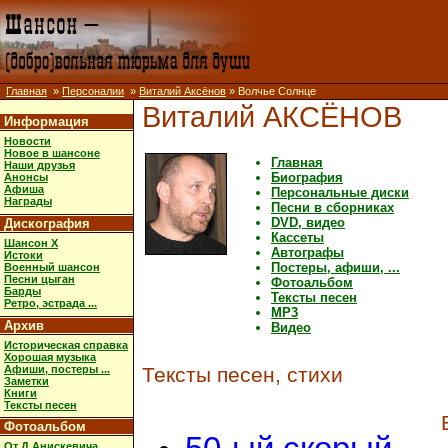
Главная
»
Персоналии
»
Виталий Аксёнов
» Волчье Солнце
Виталий АКСЁНОВ
Информация
Новости
Новое в шансоне
Главная
Наши друзья
Биография
Анонсы
Афиша
Персональные диски
Награды
Песни в сборниках
DVD, видео
Дискография
Кассеты
Шансон X
Автографы
Истоки
Постеры, афиши, ...
Военный шансон
Песни цыган
Фотоальбом
Барды
Тексты песен
Ретро, эстрада ...
MP3
Архив
Видео
Историческая справка
Хорошая музыка
Афиши, постеры ...
Тексты песен, стихи
Заметки
Книги
Тексты песен
Фотоальбом
От Д.Анискевича