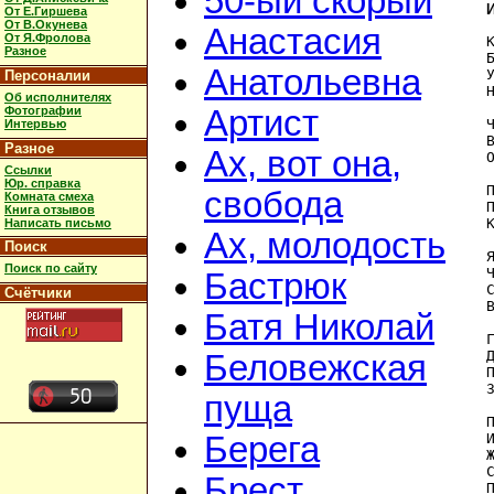
50-ый скорый
От Е.Гиршева
От В.Окунева
Анастасия
От Я.Фролова
Разное
Анатольевна
Персоналии
Об исполнителях
Фотографии
Артист
Интервью
Разное
Ах, вот она,
Ссылки
Юр. справка
свобода
Комната смеха
Книга отзывов
Написать письмо
Ах, молодость
Поиск
Поиск по сайту
Бастрюк
Счётчики
Батя Николай
Беловежская
пуща
П
Берега
Брест