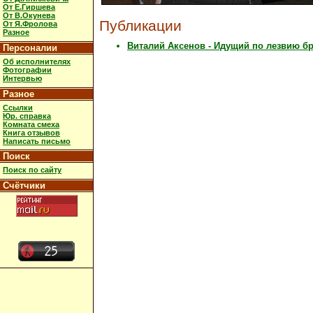
От Е.Гиршева
От В.Окунева
Публикации
От Я.Фролова
Разное
Виталий Аксенов - Идущий по лезвию б
Персоналии
Об исполнителях
Фотографии
Интервью
Разное
Ссылки
Юр. справка
Комната смеха
Книга отзывов
Написать письмо
Поиск
Поиск по сайту
Счётчики