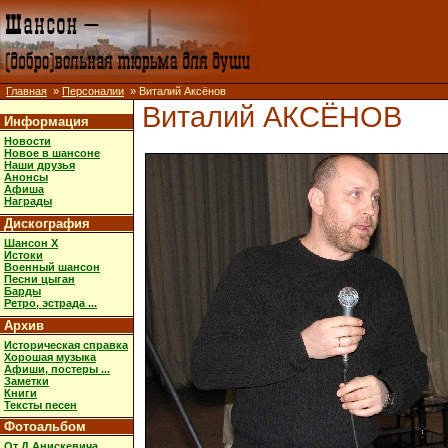
Главная
»
Персоналии
» Виталий Аксёнов
Виталий АКСЁНОВ
Информация
Новости
Новое в шансоне
Наши друзья
Анонсы
Афиша
Награды
Дискография
Шансон X
Истоки
Военный шансон
Песни цыган
Барды
Ретро, эстрада ...
Архив
Историческая справка
Хорошая музыка
Афиши, постеры ...
Заметки
Книги
Тексты песен
Фотоальбом
От Д.Анискевича