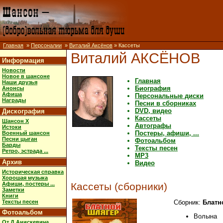
Главная
»
Персоналии
»
Виталий Аксёнов
» Кассеты
Виталий АКСЁНОВ
Информация
Новости
Новое в шансоне
Главная
Наши друзья
Биография
Анонсы
Афиша
Персональные диски
Награды
Песни в сборниках
DVD, видео
Дискография
Кассеты
Шансон X
Автографы
Истоки
Постеры, афиши, ...
Военный шансон
Песни цыган
Фотоальбом
Барды
Тексты песен
Ретро, эстрада ...
MP3
Архив
Видео
Историческая справка
Хорошая музыка
Афиши, постеры ...
Кассеты (сборники)
Заметки
Книги
Тексты песен
Сборник:
Блатн
Фотоальбом
Волына
От Д.Анискевича