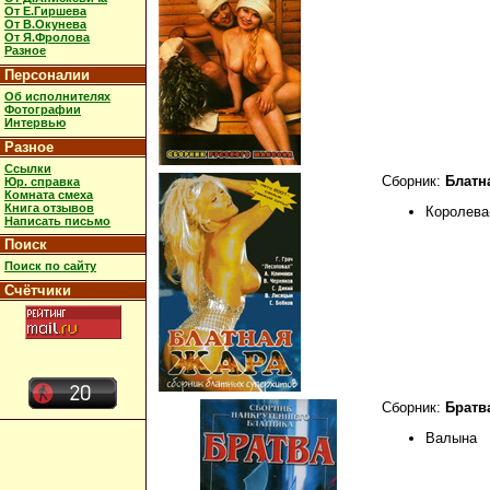
От Е.Гиршева
От В.Окунева
От Я.Фролова
Разное
Персоналии
Об исполнителях
Фотографии
Интервью
Разное
Ссылки
Сборник:
Блатн
Юр. справка
Комната смеха
Книга отзывов
Королева
Написать письмо
Поиск
Поиск по сайту
Счётчики
Сборник:
Братв
Валына