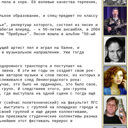
 пела в хоре. Её волевые качества терпение,
льное образование, и спец-предмет по классу
ье", репертуар которого, состоял из песен и
абегая вперёд, - к 50-летию ансамбля, в 2004
лю "Прибужье". Песня вошла в альбом "50-ый
ущий артист пел и играл на баяне, и
 в музыкальном направлении. Уже тогда
одорожного транспорта и поступает на
 звена. В эти же годы он создаёт свою рок-
же автором музыки и слов песен, из которых и
слеживался след Ленинградского рока:
учае, это было не ординарно, это было своё,
 групп. И следствием этого, рок-группа
, где выступала на одной сцене с тогда ещё
т (сейчас политехнический) на факультет ПГС
, выступать с группой на площадках города и
своей группой и ещё двумя коллективами,
за приезжали студенческие коллективы разных
ьнейшем этот фестиваль перерос в