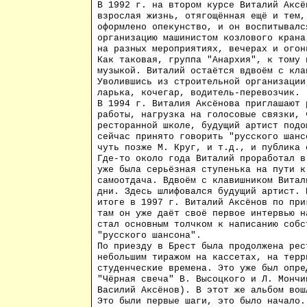
В 1992 г. на втором курсе Виталий Аксё
взрослая жизнь, отягощённая ещё и тем,
оформлено опекунство, и он воспитывалс
организацию машинистом козлового крана
на разных мероприятиях, вечерах и огон
Как таковая, группа "Анархия", к тому 
музыкой. Виталий остаётся вдвоём с кла
Уволившись из строительной организации
ларька, кочегар, водитель-перевозчик.
В 1994 г. Виталия Аксёнова приглашают 
работы, нагрузка на голосовые связки, 
ресторанной школе, будущий артист подо
сейчас принято говорить "русского шанс
чуть позже М. Круг, и т.д., и публика 
Где-то около года Виталий проработал в
уже была серьёзная ступенька на пути к
самоотдача. Вдвоём с клавишником Витал
дни. Здесь шлифовался будущий артист. 
итоге в 1997 г. Виталий Аксёнов по при
там он уже даёт своё первое интервью н
стал основным толчком к написанию собс
"русского шансона".
По приезду в Брест была продолжена рес
небольшим тиражом на кассетах, на терр
студенческие времена. Это уже был опре
"Чёрная свеча" В. Высоцкого и Л. Мончи
Василий Аксёнов). В этот же альбом вош
Это были первые шаги, это было начало.