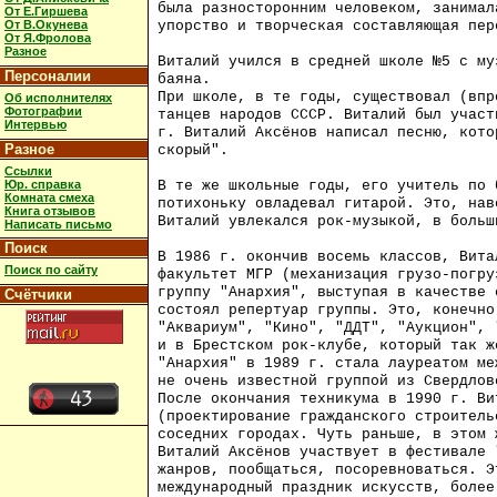
была разносторонним человеком, занимал
От Е.Гиршева
упорство и творческая составляющая пер
От В.Окунева
От Я.Фролова
Разное
Виталий учился в средней школе №5 с му
Персоналии
баяна.
При школе, в те годы, существовал (впр
Об исполнителях
Фотографии
танцев народов СССР. Виталий был участ
Интервью
г. Виталий Аксёнов написал песню, кото
Разное
скорый".
Ссылки
Юр. справка
В те же школьные годы, его учитель по 
Комната смеха
потихоньку овладевал гитарой. Это, нав
Книга отзывов
Виталий увлекался рок-музыкой, в больш
Написать письмо
Поиск
В 1986 г. окончив восемь классов, Вита
Поиск по сайту
факультет МГР (механизация грузо-погру
группу "Анархия", выступая в качестве 
Счётчики
состоял репертуар группы. Это, конечно
"Аквариум", "Кино", "ДДТ", "Аукцион", 
и в Брестском рок-клубе, который так ж
"Анархия" в 1989 г. стала лауреатом ме
не очень известной группой из Свердлов
После окончания техникума в 1990 г. Ви
(проектирование гражданского строитель
соседних городах. Чуть раньше, в этом 
Виталий Аксёнов участвует в фестивале 
жанров, пообщаться, посоревноваться. Э
международный праздник искусств, более