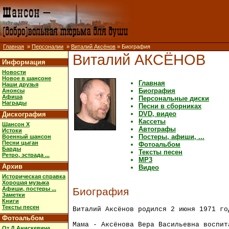
Главная
»
Персоналии
»
Виталий Аксёнов
» Биография
Виталий АКСЁНОВ
Информация
Новости
Новое в шансоне
Главная
Наши друзья
Биография
Анонсы
Афиша
Персональные диски
Награды
Песни в сборниках
DVD, видео
Дискография
Кассеты
Шансон X
Автографы
Истоки
Постеры, афиши, ...
Военный шансон
Песни цыган
Фотоальбом
Барды
Тексты песен
Ретро, эстрада ...
MP3
Архив
Видео
Историческая справка
Хорошая музыка
Афиши, постеры ...
Биография
Заметки
Книги
Тексты песен
Виталий Аксёнов родился 2 июня 1971 го
Фотоальбом
Мама - Аксёнова Вера Васильевна воспит
От Д.Анискевича