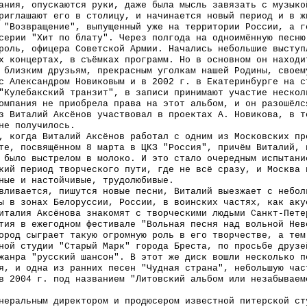
ания, опускаются руки, даже была мысль завязать с музыко
риглашают его в столицу, и начинается новый период и в ж
 "Возвращение", выпущенный уже на территории России, а г
серии "Хит по блату". Через полгода на одноимённую песню
роль, офицера Советской Армии. Начались небольшие выступ
х концертах, в съёмках программ. Но в основном он находи
 близким друзьям, прекрасным уголкам нашей Родины, своем
 с
Александр
ом Новиковым и в 2002 г. в Екатеринбурге на 
"Кулебакский транзит", в записи принимают участие нескол
омпания не приобрела права на этот альбом, и он разошёлс
з Виталий Аксёнов участвовал в проектах А. Новикова, в т
не получилось.
, когда Виталий Аксёнов работал с одним из Московских пр
те, посвящённом 8 марта в ЦКЗ "Россия", причём Виталий, 
 было выстрелом в молоко. И это стало очередным испытани
кий период творческого пути, где не всё сразу, и Москва 
ные и настойчивые, трудолюбивые.
вливается, пишутся новые песни, Виталий выезжает с небол
ы в зонах Белоруссии, России, в воинских частях, как аку
италия Аксёнова знакомят с творческими людьми Санкт-Пете
тия в ежегодном фестивале "Вольная песня над вольной Нев
ород сыграет такую огромную роль в его творчестве, а тем
ной студии "Старый Марк" города Бреста, по просьбе друзе
жанра "русский шансон". В этот же диск вошли несколько п
я, и одна из ранних песен "Чудная страна", небольшую час
в 2004 г. под названием "Литовский альбом или незабываем
енеральным директором и продюсером известной питерской с