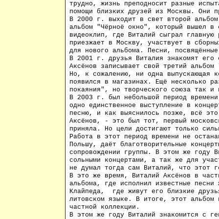
трудно, жизнь преподносит разные испыт
помощи близких друзей из Москвы. Они п
В 2000 г. выходит в свет второй альбом
альбом "Чёрноё окно", который вышел в 
видеоклип, где Виталий сыграл главную 
приезжает в Москву, участвует в сборны
для нового альбома. Песни, посвящённые
В 2001 г. друзья Виталия знакомят его
Аксёнов записывает свой третий альбом 
Но, к сожалению, ни одна выпускающая к
появился в магазинах. Ещё несколько ра
покаяния", но творческого союза так и 
В 2003 г. был небольшой период времени
одно единственное выступление в концер
песню, и как выяснилось позже, всё это
Аксёнов, - это был тот, первый московс
приняла. Но цели достигают только силь
Работа в этот период времени не остана
Польшу, даёт благотворительные концерт
сопровождении группы. В этом же году В
сольными концертами, а так же для учас
не думал тогда сам Виталий, что этот г
В это же время, Виталий Аксёнов в част
альбома, где исполнил известные песни 
Клайпеда, где живут его близкие друзь
литовском языке. В итоге, этот альбом 
частной коллекции.
В этом же году Виталий знакомится с г