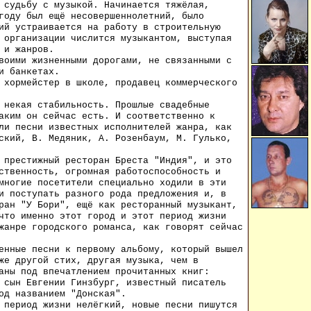
 судьбу с музыкой. Начинается тяжёлая,
году был ещё несовершеннолетний, было
ий устраивается на работу в строительную
 организации числится музыкантом, выступая
 и жанров.
воими жизненными дорогами, не связанными с
и банкетах.
 хормейстер в школе, продавец коммерческого
 некая стабильность. Прошлые свадебные
аким он сейчас есть. И соответственно к
ли песни известных исполнителей жанра, как
ский, В. Медяник, А. Розенбаум, М. Гулько,
 престижный ресторан Бреста "Индия", и это
ственность, огромная работоспособность и
многие посетители специально ходили в эти
и поступать разного рода предложения и, в
ран "У Бори", ещё как ресторанный музыкант,
что именно этот город и этот период жизни
жанре городского романса, как говорят сейчас
енные песни к первому альбому, который вышел
же другой стих, другая музыка, чем в
аны под впечатлением прочитанных книг:
 сын Евгении Гинзбург, известный писатель
од названием "Донская".
 период жизни нелёгкий, новые песни пишутся