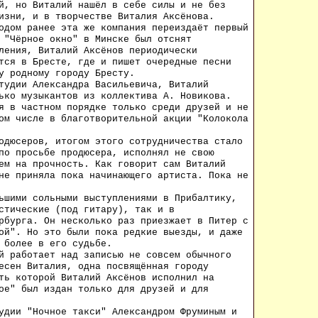
й, но Виталий нашёл в себе силы и не без
изни, и в творчестве Виталия Аксёнова.
одом ранее эта же компания переиздаёт первый
 "Чёрное окно" в Минске был отснят
ления, Виталий Аксёнов периодически
тся в Бресте, где и пишет очередные песни
у родному городу Бресту.
студии
Александр
а Васильевича, Виталий
ько музыкантов из коллектива А. Новикова.
я в частном порядке только среди друзей и не
ом числе в благотворительной акции "Колокола
одюсеров, итогом этого сотрудничества стало
по просьбе продюсера, исполнял не свою
ем на прочность. Как говорит сам Виталий
не приняла пока начинающего артиста. Пока не
ьшими сольными выступлениями в Прибалтику,
стические (под гитару), так и в
рбурга. Он несколько раз приезжает в Питер с
ой". Но это были пока редкие выезды, и даже
 более в его судьбе.
й работает над записью не совсем обычного
есен Виталия, одна посвящённая городу
ть которой Виталий Аксёнов исполнил на
ое" был издан только для друзей и для
тудии "Ночное такси"
Александр
ом Фруминым и