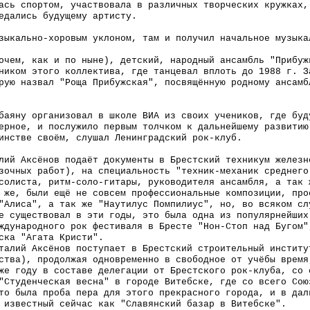
ась спортом, участвовала в различных творческих кружках,
едались будущему артисту.
зыкально-хоровым уклоном, там и получил начальное музыка
очем, как и по ныне), детский, народный ансамбль "Прибуж
ником этого коллектива, где танцевал вплоть до 1988 г. З
рую назвал "Роща Прибужская", посвящённую родному ансамб
баяну организовал в школе ВИА из своих учеников, где буд
ерное, и послужило первым толчком к дальнейшему развитию
инстве своём, слушал Ленинградский рок-клуб.
лий Аксёнов подаёт документы в Брестский техникум железн
зочных работ), на специальность "техник-механик среднего
солиста, ритм-соло-гитары, руководителя ансамбля, а так 
 же, были ещё не совсем профессиональные композиции, про
"Алиса", а так же "Наутилус Помпилиус", но, во всяком сл
е существовал в эти годы, это была одна из популярнейших
ждународного рок фестиваля в Бресте "Нон-Стоп над Бугом"
ска "Агата Кристи".
талий Аксёнов поступает в Брестский строительный институ
ства), продолжая одновременно в свободное от учёбы время
же году в составе делегации от Брестского рок-клуба, со 
"Студенческая весна" в городе Витебске, где со всего Сою
то была проба пера для этого прекрасного города, и в дал
 известный сейчас как "Славянский базар в Витебске".