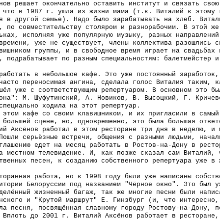
нов решает окончательно оставить институт и связать свою
 что в 1987 г. ушла из жизни мама (т.к. Виталий к этому 
я в другой семье). Надо было зарабатывать на хлеб. Витал
, по совместительству столяром и разнорабочим. В этой же
ьках, исполняя уже популярную музыку, разных направлений
времени, уже не существует, члены коллектива разошлись с
вишником группы, и в свободное время играет на свадьбах 
, подрабатывает по разным специальностям: балетмейстер и
работать в небольшое кафе. Это уже постоянный заработок,
часто переносимая ангина, сделала голос Виталия таким, к
шёл уже с соответствующим репертуаром. В основном это бы
она": М. Шуфутинский, А. Новиков, В. Высоцкий, Г. Кричев
специально ходила на этот репертуар.
 этом кафе со своим клавишником, и их пригласили в самый
 большей сцене, но, одновременно, это была большая ответ
ий Аксёнов работал в этом ресторане три дня в неделю, и 
Пошли серьёзные встречи, общения с разными людьми, начал
глашению едет на месяц работать в Ростов-на-Дону в ресто
а местном телевидение. И, как позже сказал сам Виталий, 
твенных песен, к созданию собственного репертуара уже в 
торанная работа, но к 1998 году были уже написаны собств
итории Белоруссии под названием "Чёрное окно". Это был у
делённый жизненный багаж, так же многие песни были напис
нского и "Крутой маршрут" Е. Гинзбург (и, что интересно,
ла песня, посвящённая славному городу Ростову-на-Дону, п
 Вплоть до 2001 г. Виталий Аксёнов работает в ресторане,