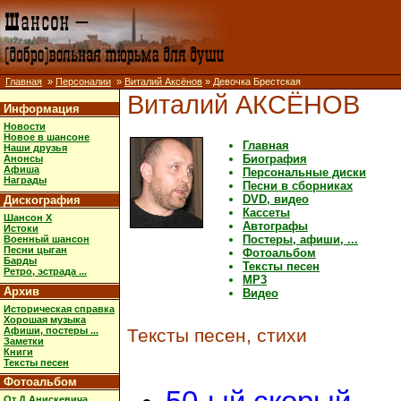
Главная
»
Персоналии
»
Виталий Аксёнов
» Девочка Брестская
Виталий АКСЁНОВ
Информация
Новости
Новое в шансоне
Главная
Наши друзья
Биография
Анонсы
Афиша
Персональные диски
Награды
Песни в сборниках
DVD, видео
Дискография
Кассеты
Шансон X
Автографы
Истоки
Постеры, афиши, ...
Военный шансон
Песни цыган
Фотоальбом
Барды
Тексты песен
Ретро, эстрада ...
MP3
Архив
Видео
Историческая справка
Хорошая музыка
Афиши, постеры ...
Тексты песен, стихи
Заметки
Книги
Тексты песен
Фотоальбом
От Д.Анискевича