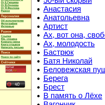
50-ый скорый
От Е.Гиршева
От В.Окунева
Анастасия
От Я.Фролова
Разное
Анатольевна
Персоналии
Об исполнителях
Фотографии
Артист
Интервью
Разное
Ах, вот она, сво
Ссылки
Юр. справка
Ах, молодость
Комната смеха
Книга отзывов
Написать письмо
Бастрюк
Поиск
Поиск по сайту
Батя Николай
Счётчики
Беловежская пу
Берега
Брест
В память о Лёхе
Вагончик