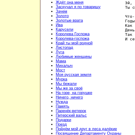
Ждёт она меня
Эй, 
Заскучал я по товарищу
Ты с
Зачем
Золото
Что-
Золотые врата
Годы
Ива
Как 
Карусели
День
Королева Госпожа
Так 
Королева-госпожа
И се
Край ты мой родной
Листопад
Луга
Любимые женщины
Мама
Михалыч
Мост
Моя русская земля
Мурка
Мы бежали
Мы же за своё
На горе, на горушке
Ничего, ничего
Нужда
Память
Паренёк-ветерок
Питерский вальс
Подарки
Поезд
Пойдём мой друг в леса далёкие
Посвящение Департаменту Охраны