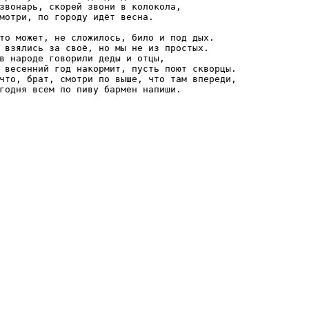
звонарь, скорей звони в колокола, 

мотри, по городу идёт весна.

то может, не сложилось, било и под дых.

 взялись за своё, но мы не из простых.

в народе говорили деды и отцы,

 весенний год накормит, пусть поют скворцы.

что, брат, смотри по выше, что там впереди,

годня всем по пиву бармен напиши.
