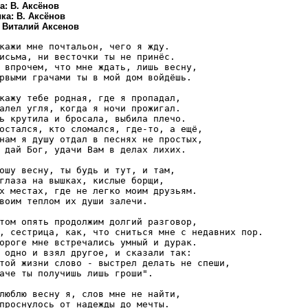
а: В. Аксёнов
ка: В. Аксёнов
: Виталий Аксенов
кажи мне почтальон, чего я жду.

исьма, ни весточки ты не принёс.

 впрочем, что мне ждать, лишь весну,

рвыми грачами ты в мой дом войдёшь.

кажу тебе родная, где я пропадал,

алел угля, когда я ночи прожигал.

ь крутила и бросала, выбила плечо.

остался, кто сломался, где-то, а ещё,

нам я душу отдал в песнях не простых,

 дай Бог, удачи Вам в делах лихих.

ошу весну, ты будь и тут, и там,

глаза на вышках, кислые борщи,

х местах, где не легко моим друзьям.

воим теплом их души залечи.

том опять продолжим долгий разговор, 

, сестрица, как, что сниться мне с недавних пор.

ороге мне встречались умный и дурак.

 одно и взял другое, и сказали так:

той жизни слово - выстрел делать не спеши,

аче ты получишь лишь гроши".

люблю весну я, слов мне не найти,

проснулось от надежды до мечты.
