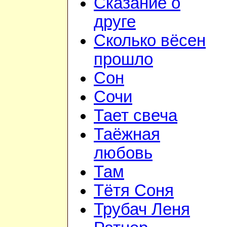
Сказание о
друге
Сколько вёсен
прошло
Сон
Сочи
Тает свеча
Таёжная
любовь
Там
Тётя Соня
Трубач Леня