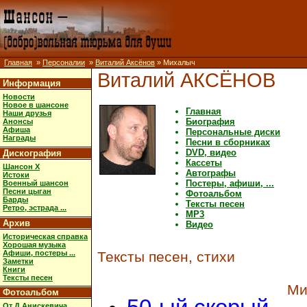
Главная
»
Персоналии
»
Виталий Аксёнов
» Михалыч
Виталий АКСЁНОВ
Информация
Новости
Новое в шансоне
Главная
Наши друзья
Биография
Анонсы
Афиша
Персональные диски
Награды
Песни в сборниках
DVD, видео
Дискография
Кассеты
Шансон X
Автографы
Истоки
Постеры, афиши, ...
Военный шансон
Песни цыган
Фотоальбом
Барды
Тексты песен
Ретро, эстрада ...
MP3
Архив
Видео
Историческая справка
Хорошая музыка
Афиши, постеры ...
Тексты песен, стихи
Заметки
Книги
Тексты песен
Ми
Фотоальбом
От Д.Анискевича