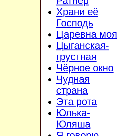
Ратнер
Храни её
Господь
Царевна моя
Цыганская-
грустная
Чёрное окно
Чудная
страна
Эта рота
Юлька-
Юляша
Я говорю,