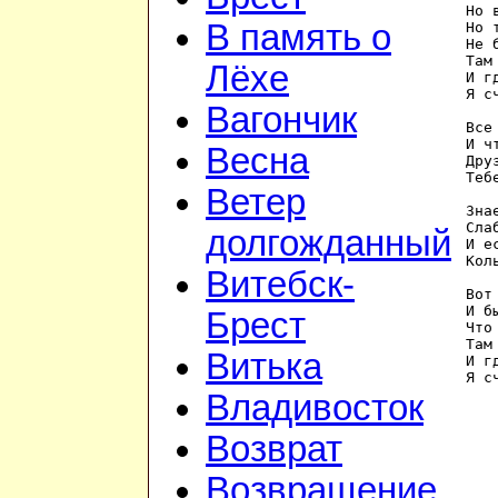
Но 
В память о
Но 
Не 
Там
Лёхе
И г
Я с
Вагончик
Все
И ч
Весна
Дру
Теб
Ветер
Зна
Сла
долгожданный
И е
Кол
Витебск-
Вот
И б
Брест
Что
Там
Витька
И г
Я с
Владивосток
Возврат
Возвращение