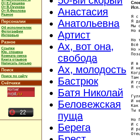
50-ый скорый
Слов
От Е.Гиршева
От В.Окунева
Исп.
Анастасия
От Я.Фролова
Разное
Я с
Анатольевна
Я д
Персоналии
Мы 
Об исполнителях
Но 
Фотографии
Артист
Интервью
Но 
Разное
Ах, вот она,
Всё
Ссылки
Но 
Юр. справка
Поз
свобода
Комната смеха
Книга отзывов
И в
Написать письмо
Ах, молодость
И н
Поиск
Ког
Поиск по сайту
Там
Бастрюк
И г
Счётчики
Я с
Батя Николай
Гул
И н
Беловежская
Как
Ты 
пуща
Но 
И с
Берега
И р
Оте
Брест