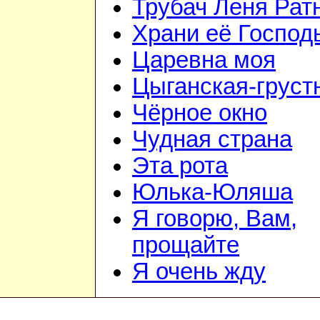
Трубач Леня Рат
Храни её Господ
Царевна моя
Цыганская-груст
Чёрное окно
Чудная страна
Эта рота
Юлька-Юляша
Я говорю, Вам,
прощайте
Я очень жду