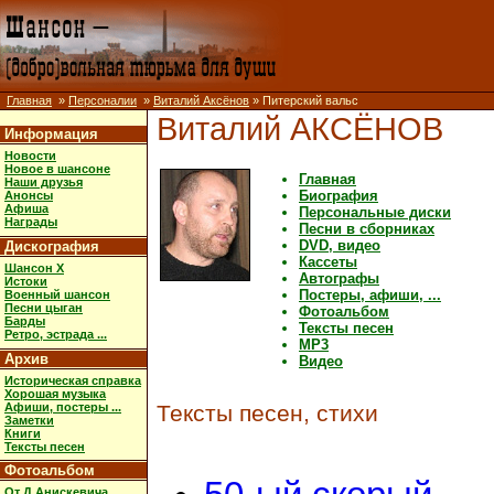
Главная
»
Персоналии
»
Виталий Аксёнов
» Питерский вальс
Виталий АКСЁНОВ
Информация
Новости
Новое в шансоне
Главная
Наши друзья
Биография
Анонсы
Афиша
Персональные диски
Награды
Песни в сборниках
DVD, видео
Дискография
Кассеты
Шансон X
Автографы
Истоки
Постеры, афиши, ...
Военный шансон
Песни цыган
Фотоальбом
Барды
Тексты песен
Ретро, эстрада ...
MP3
Архив
Видео
Историческая справка
Хорошая музыка
Афиши, постеры ...
Тексты песен, стихи
Заметки
Книги
Тексты песен
Фотоальбом
От Д.Анискевича