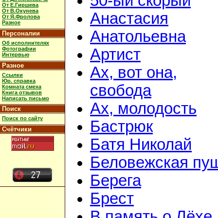
50-ый скорый
От Е.Гиршева
От В.Окунева
Анастасия
От Я.Фролова
Разное
Анатольевна
Персоналии
Об исполнителях
Фотографии
Артист
Интервью
Разное
Ах, вот она,
Ссылки
Юр. справка
свобода
Комната смеха
Книга отзывов
Написать письмо
Ах, молодость
Поиск
Поиск по сайту
Бастрюк
Счётчики
Батя Николай
Беловежская пу
Берега
Брест
В память о Лёхе