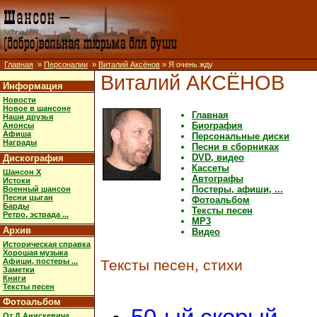
Главная
»
Персоналии
»
Виталий Аксёнов
» Я очень жду
Виталий АКСЁНОВ
Информация
Новости
Новое в шансоне
Главная
Наши друзья
Биография
Анонсы
Афиша
Персональные диски
Награды
Песни в сборниках
DVD, видео
Дискография
Кассеты
Шансон X
Автографы
Истоки
Постеры, афиши, ...
Военный шансон
Песни цыган
Фотоальбом
Барды
Тексты песен
Ретро, эстрада ...
MP3
Архив
Видео
Историческая справка
Хорошая музыка
Афиши, постеры ...
Тексты песен, стихи
Заметки
Книги
Тексты песен
Фотоальбом
От Д.Анискевича