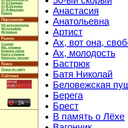
50-ый скорый
От Е.Гиршева
От В.Окунева
Анастасия
От Я.Фролова
Разное
Анатольевна
Персоналии
Об исполнителях
Фотографии
Артист
Интервью
Разное
Ах, вот она, сво
Ссылки
Юр. справка
Ах, молодость
Комната смеха
Книга отзывов
Написать письмо
Бастрюк
Поиск
Поиск по сайту
Батя Николай
Счётчики
Беловежская пу
Берега
Брест
В память о Лёхе
Вагончик