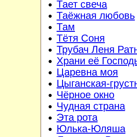
Тает свеча
Таёжная любовь
Там
Тётя Соня
Трубач Леня Рат
Храни её Господ
Царевна моя
Цыганская-груст
Чёрное окно
Чудная страна
Эта рота
Юлька-Юляша