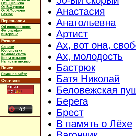
50-ый скорый
От Е.Гиршева
От В.Окунева
Анастасия
От Я.Фролова
Разное
Анатольевна
Персоналии
Об исполнителях
Фотографии
Артист
Интервью
Разное
Ах, вот она, сво
Ссылки
Юр. справка
Ах, молодость
Комната смеха
Книга отзывов
Написать письмо
Бастрюк
Поиск
Поиск по сайту
Батя Николай
Счётчики
Беловежская пу
Берега
Брест
В память о Лёхе
Вагончик