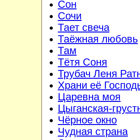
Сон
Сочи
Тает свеча
Таёжная любовь
Там
Тётя Соня
Трубач Леня Рат
Храни её Господ
Царевна моя
Цыганская-груст
Чёрное окно
Чудная страна