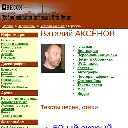
Главная
»
Персоналии
»
Виталий Аксёнов
» Гербарий
Виталий АКСЁНОВ
Информация
Новости
Новое в шансоне
Главная
Наши друзья
Биография
Анонсы
Афиша
Персональные диски
Награды
Песни в сборниках
DVD, видео
Дискография
Кассеты
Шансон X
Автографы
Истоки
Постеры, афиши, ...
Военный шансон
Песни цыган
Фотоальбом
Барды
Тексты песен
Ретро, эстрада ...
MP3
Архив
Видео
Историческая справка
Хорошая музыка
Афиши, постеры ...
Тексты песен, стихи
Заметки
Книги
Тексты песен
Фотоальбом
От Д.Анискевича