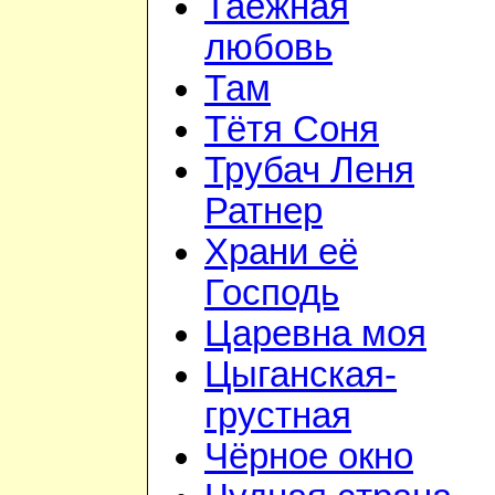
Таёжная
любовь
Там
Тётя Соня
Трубач Леня
Ратнер
Храни её
Господь
Царевна моя
Цыганская-
грустная
Чёрное окно