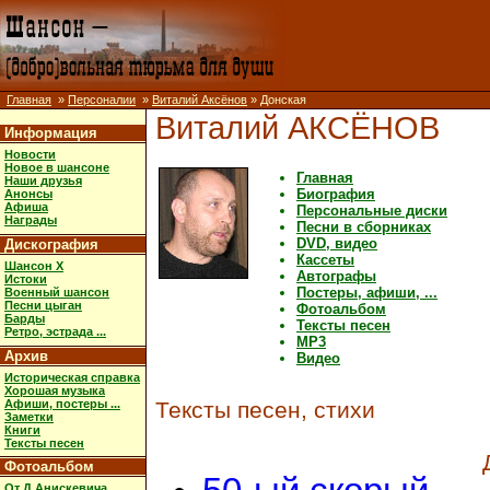
Главная
»
Персоналии
»
Виталий Аксёнов
» Донская
Виталий АКСЁНОВ
Информация
Новости
Новое в шансоне
Главная
Наши друзья
Биография
Анонсы
Афиша
Персональные диски
Награды
Песни в сборниках
DVD, видео
Дискография
Кассеты
Шансон X
Автографы
Истоки
Постеры, афиши, ...
Военный шансон
Песни цыган
Фотоальбом
Барды
Тексты песен
Ретро, эстрада ...
MP3
Архив
Видео
Историческая справка
Хорошая музыка
Афиши, постеры ...
Тексты песен, стихи
Заметки
Книги
Тексты песен
Фотоальбом
От Д.Анискевича