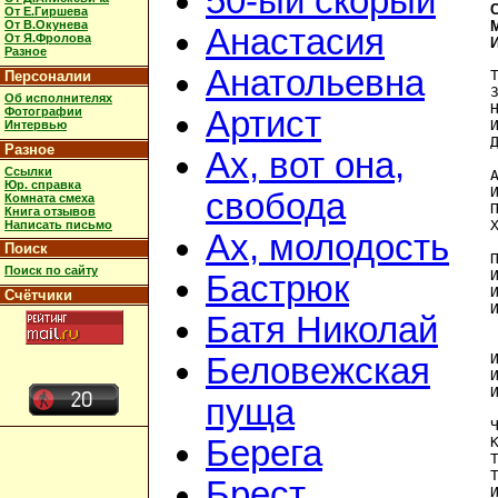
50-ый скорый
С
От Е.Гиршева
От В.Окунева
Анастасия
От Я.Фролова
Разное
Анатольевна
Персоналии
Об исполнителях
Фотографии
Артист
Интервью
Разное
Ах, вот она,
Ссылки
Юр. справка
свобода
Комната смеха
Книга отзывов
Написать письмо
Ах, молодость
Поиск
П
Поиск по сайту
Бастрюк
Счётчики
Батя Николай
Беловежская
пуща
Берега
Брест