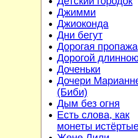
Детский городок
Джимми
Джиоконда
Дни бегут
Дорогая пропажа
Дорогой длинно
Доченьки
Дочери Марианн
(Биби)
Дым без огня
Есть слова, как
монеты истёрты
Жене Лили