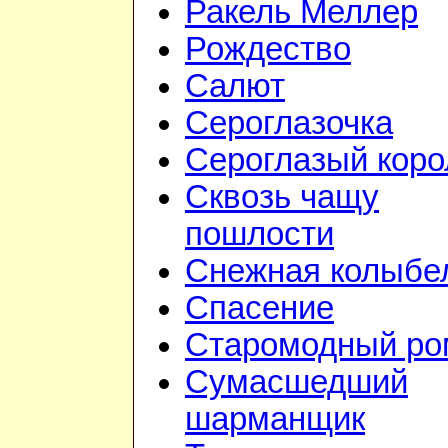
Ракель Меллер
Рождество
Салют
Сероглазочка
Сероглазый коро
Сквозь чащу
пошлости
Снежная колыбе
Спасение
Старомодный ро
Сумасшедший
шарманщик