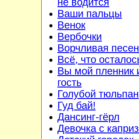
не водится
Ваши пальцы
Венок
Вербочки
Ворчливая песен
Всё, что осталос
Вы мой пленник 
гость
Голубой тюльпан
Гуд бай!
Дансинг-гёрл
Девочка с капри