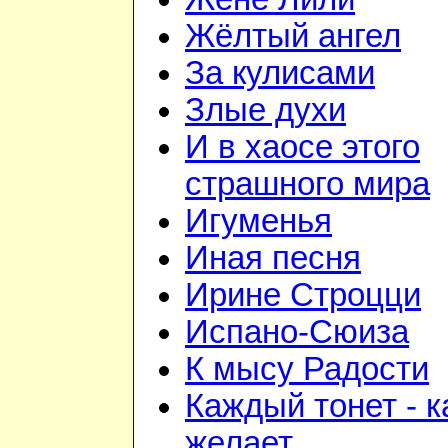
Жёлтый ангел
За кулисами
Злые духи
И в хаосе этого
страшного мира
Игуменья
Иная песня
Ирине Строцци
Испано-Сюиза
К мысу Радости
Каждый тонет - к
желает