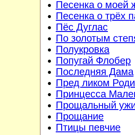
Песенка о моей 
Песенка о трёх 
Пёс Дуглас
По золотым сте
Полукровка
Попугай Флобер
Последняя Дама
Пред ликом Род
Принцесса Мале
Прощальный уж
Прощание
Птицы певчие