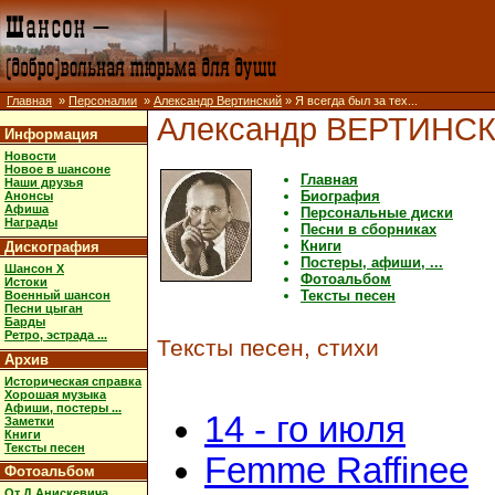
Главная
»
Персоналии
»
Александр Вертинский
» Я всегда был за тех...
Александр ВЕРТИНС
Информация
Новости
Новое в шансоне
Главная
Наши друзья
Биография
Анонсы
Афиша
Персональные диски
Награды
Песни в сборниках
Книги
Дискография
Постеры, афиши, ...
Шансон X
Фотоальбом
Истоки
Тексты песен
Военный шансон
Песни цыган
Барды
Ретро, эстрада ...
Тексты песен, стихи
Архив
Историческая справка
Хорошая музыка
Афиши, постеры ...
14 - го июля
Заметки
Книги
Тексты песен
Femme Raffinee
Фотоальбом
От Д.Анискевича