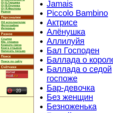
Jamais
От Е.Гиршева
От В.Окунева
От Я.Фролова
Piccolo Bambino
Разное
Персоналии
Актрисе
Об исполнителях
Фотографии
Интервью
Алёнушка
Разное
Аллилуйя
Ссылки
Юр. справка
Комната смеха
Бал Господен
Книга отзывов
Написать письмо
Поиск
Баллада о корол
Поиск по сайту
Баллада о седой
Счётчики
госпоже
Бар-девочка
Без женщин
Безноженька