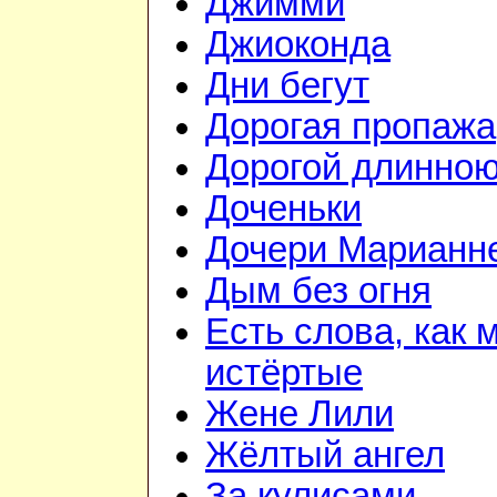
Джимми
Джиоконда
Дни бегут
Дорогая пропажа
Дорогой длинно
Доченьки
Дочери Марианне
Дым без огня
Есть слова, как 
истёртые
Жене Лили
Жёлтый ангел
За кулисами