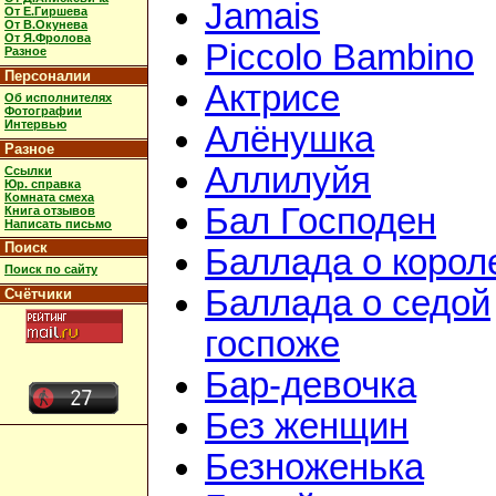
Jamais
От Е.Гиршева
От В.Окунева
От Я.Фролова
Piccolo Bambino
Разное
Персоналии
Актрисе
Об исполнителях
Фотографии
Интервью
Алёнушка
Разное
Аллилуйя
Ссылки
Юр. справка
Комната смеха
Бал Господен
Книга отзывов
Написать письмо
Поиск
Баллада о корол
Поиск по сайту
Баллада о седой
Счётчики
госпоже
Бар-девочка
Без женщин
Безноженька