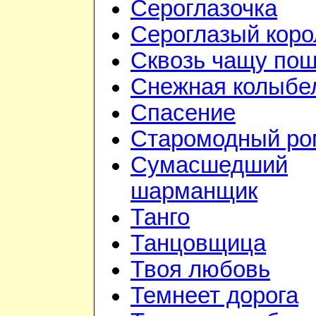
Сероглазочка
Сероглазый коро
Сквозь чащу по
Снежная колыбе
Спасение
Старомодный ро
Сумасшедший
шарманщик
Танго
Танцовщица
Твоя любовь
Темнеет дорога