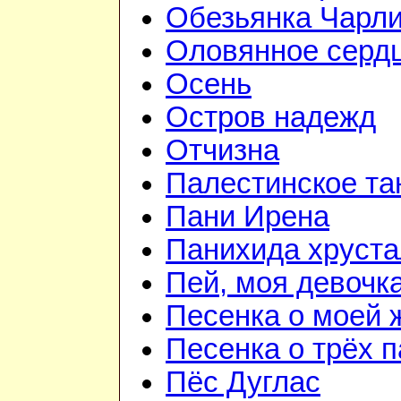
Обезьянка Чарл
Оловянное серд
Осень
Остров надежд
Отчизна
Палестинское та
Пани Ирена
Панихида хруст
Пей, моя девочк
Песенка о моей 
Песенка о трёх 
Пёс Дуглас