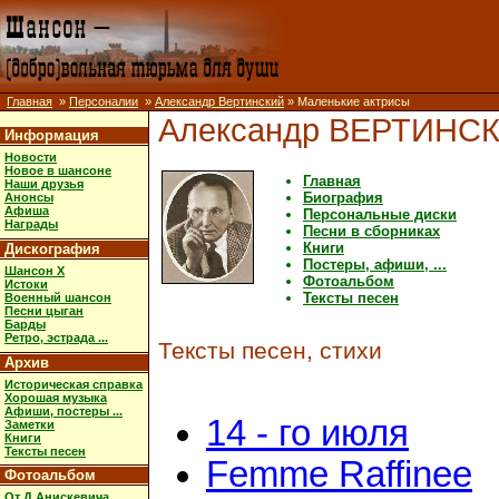
Главная
»
Персоналии
»
Александр Вертинский
» Маленькие актрисы
Александр ВЕРТИНС
Информация
Новости
Новое в шансоне
Главная
Наши друзья
Биография
Анонсы
Афиша
Персональные диски
Награды
Песни в сборниках
Книги
Дискография
Постеры, афиши, ...
Шансон X
Фотоальбом
Истоки
Тексты песен
Военный шансон
Песни цыган
Барды
Ретро, эстрада ...
Тексты песен, стихи
Архив
Историческая справка
Хорошая музыка
Афиши, постеры ...
14 - го июля
Заметки
Книги
Тексты песен
Femme Raffinee
Фотоальбом
От Д.Анискевича