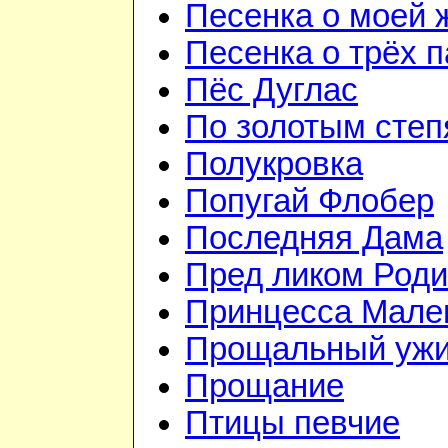
Песенка о моей 
Песенка о трёх 
Пёс Дуглас
По золотым сте
Полукровка
Попугай Флобер
Последняя Дама
Пред ликом Род
Принцесса Мале
Прощальный уж
Прощание
Птицы певчие