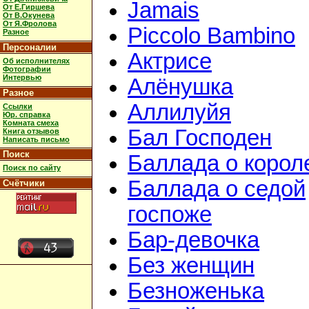
Jamais
От Е.Гиршева
От В.Окунева
От Я.Фролова
Piccolo Bambino
Разное
Персоналии
Актрисе
Об исполнителях
Фотографии
Интервью
Алёнушка
Разное
Аллилуйя
Ссылки
Юр. справка
Комната смеха
Бал Господен
Книга отзывов
Написать письмо
Поиск
Баллада о корол
Поиск по сайту
Баллада о седой
Счётчики
госпоже
Бар-девочка
Без женщин
Безноженька