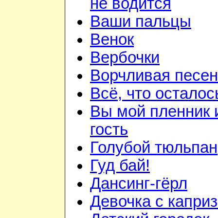
не водится
Ваши пальцы
Венок
Вербочки
Ворчливая песен
Всё, что осталос
Вы мой пленник 
гость
Голубой тюльпан
Гуд бай!
Дансинг-гёрл
Девочка с капри