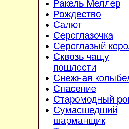
Ракель Меллер
Рождество
Салют
Сероглазочка
Сероглазый коро
Сквозь чащу
пошлости
Снежная колыбе
Спасение
Старомодный ро
Сумасшедший
шарманщик