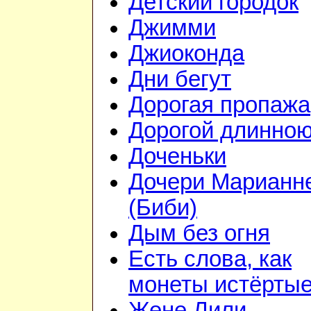
Детский городок
Джимми
Джиоконда
Дни бегут
Дорогая пропажа
Дорогой длинно
Доченьки
Дочери Марианн
(Биби)
Дым без огня
Есть слова, как
монеты истёрты
Жене Лили