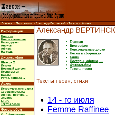
Главная
»
Персоналии
»
Александр Вертинский
» Ты успокой меня
Александр ВЕРТИНС
Информация
Новости
Новое в шансоне
Главная
Наши друзья
Биография
Анонсы
Афиша
Персональные диски
Награды
Песни в сборниках
Книги
Дискография
Постеры, афиши, ...
Шансон X
Фотоальбом
Истоки
Тексты песен
Военный шансон
Песни цыган
Барды
Ретро, эстрада ...
Тексты песен, стихи
Архив
Историческая справка
Хорошая музыка
Афиши, постеры ...
14 - го июля
Заметки
Книги
Тексты песен
Femme Raffinee
Фотоальбом
От Д.Анискевича