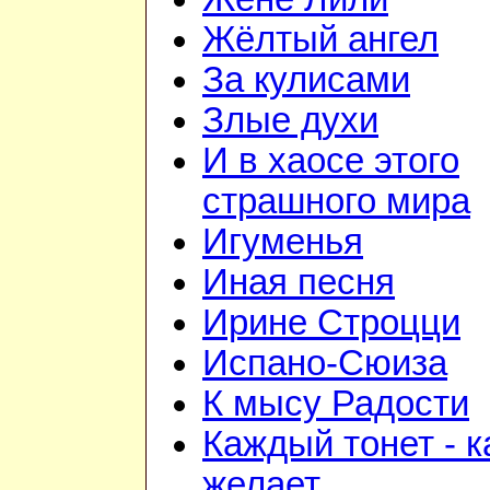
Жёлтый ангел
За кулисами
Злые духи
И в хаосе этого
страшного мира
Игуменья
Иная песня
Ирине Строцци
Испано-Сюиза
К мысу Радости
Каждый тонет - к
желает