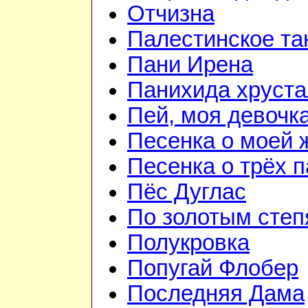
Отчизна
Палестинское та
Пани Ирена
Панихида хруст
Пей, моя девочк
Песенка о моей 
Песенка о трёх 
Пёс Дуглас
По золотым сте
Полукровка
Попугай Флобер
Последняя Дама