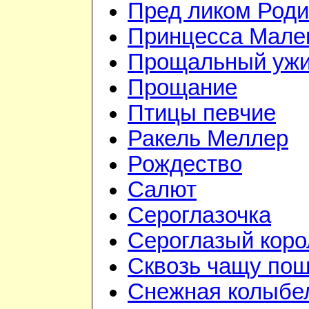
Пред ликом Род
Принцесса Мале
Прощальный уж
Прощание
Птицы певчие
Ракель Меллер
Рождество
Салют
Сероглазочка
Сероглазый коро
Сквозь чащу по
Снежная колыбе