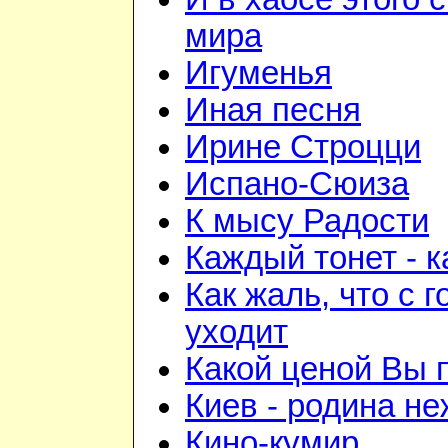
мира
Игуменья
Иная песня
Ирине Строцци
Испано-Сюиза
К мысу Радости
Каждый тонет - к
Как жаль, что с 
уходит
Какой ценой Вы 
Киев - родина н
Кино-кумир