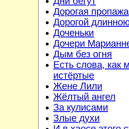
Дни бегут
Дорогая пропажа
Дорогой длинно
Доченьки
Дочери Марианне
Дым без огня
Есть слова, как 
истёртые
Жене Лили
Жёлтый ангел
За кулисами
Злые духи
И в хаосе этого 