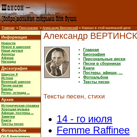
Главная
»
Персоналии
»
Александр Вертинский
» Хорошо в этой маленькой даче
Александр ВЕРТИНС
Информация
Новости
Новое в шансоне
Главная
Наши друзья
Биография
Анонсы
Афиша
Персональные диски
Награды
Песни в сборниках
Книги
Дискография
Постеры, афиши, ...
Шансон X
Фотоальбом
Истоки
Тексты песен
Военный шансон
Песни цыган
Барды
Ретро, эстрада ...
Тексты песен, стихи
Архив
Историческая справка
Хорошая музыка
Афиши, постеры ...
14 - го июля
Заметки
Книги
Тексты песен
Femme Raffinee
Фотоальбом
От Д.Анискевича