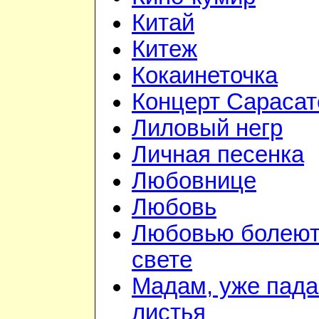
Китай
Китеж
Кокаинеточка
Концерт Сарасат
Лиловый негр
Личная песенка
Любовнице
Любовь
Любовью болеют
свете
Мадам, уже пад
листья