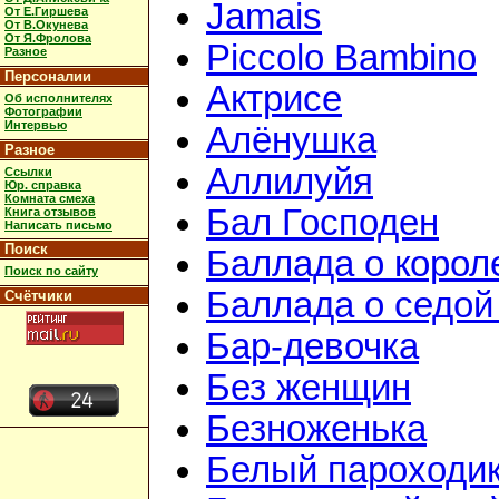
Jamais
От Е.Гиршева
От В.Окунева
От Я.Фролова
Piccolo Bambino
Разное
Персоналии
Актрисе
Об исполнителях
Фотографии
Интервью
Алёнушка
Разное
Аллилуйя
Ссылки
Юр. справка
Комната смеха
Бал Господен
Книга отзывов
Написать письмо
Поиск
Баллада о корол
Поиск по сайту
Баллада о седой
Счётчики
Бар-девочка
Без женщин
Безноженька
Белый пароходи