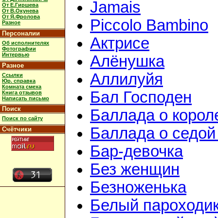
Jamais
От Е.Гиршева
От В.Окунева
От Я.Фролова
Piccolo Bambino
Разное
Персоналии
Актрисе
Об исполнителях
Фотографии
Интервью
Алёнушка
Разное
Аллилуйя
Ссылки
Юр. справка
Комната смеха
Бал Господен
Книга отзывов
Написать письмо
Поиск
Баллада о корол
Поиск по сайту
Баллада о седой
Счётчики
Бар-девочка
Без женщин
Безноженька
Белый пароходи