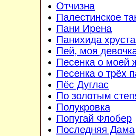
Отчизна
Палестинское та
Пани Ирена
Панихида хруст
Пей, моя девочк
Песенка о моей 
Песенка о трёх 
Пёс Дуглас
По золотым сте
Полукровка
Попугай Флобер
Последняя Дама