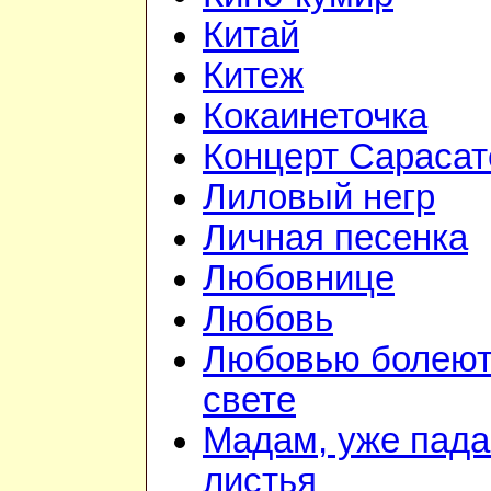
Китай
Китеж
Кокаинеточка
Концерт Сарасат
Лиловый негр
Личная песенка
Любовнице
Любовь
Любовью болеют
свете
Мадам, уже пад
листья