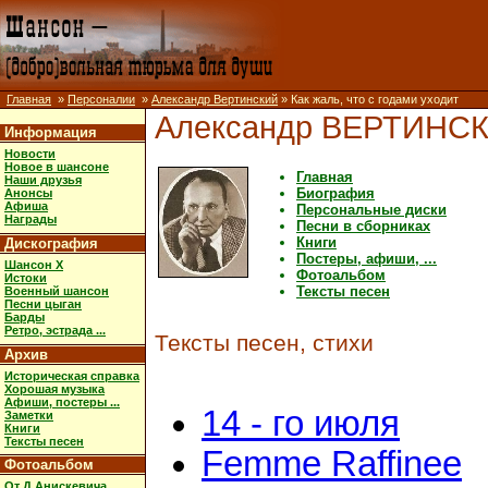
Главная
»
Персоналии
»
Александр Вертинский
» Как жаль, что с годами уходит
Александр ВЕРТИНС
Информация
Новости
Новое в шансоне
Главная
Наши друзья
Биография
Анонсы
Афиша
Персональные диски
Награды
Песни в сборниках
Книги
Дискография
Постеры, афиши, ...
Шансон X
Фотоальбом
Истоки
Тексты песен
Военный шансон
Песни цыган
Барды
Ретро, эстрада ...
Тексты песен, стихи
Архив
Историческая справка
Хорошая музыка
Афиши, постеры ...
14 - го июля
Заметки
Книги
Тексты песен
Femme Raffinee
Фотоальбом
От Д.Анискевича