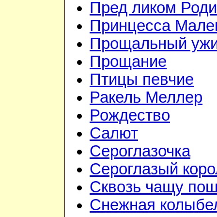
Пред ликом Род
Принцесса Мале
Прощальный уж
Прощание
Птицы певчие
Ракель Меллер
Рождество
Салют
Сероглазочка
Сероглазый коро
Сквозь чащу по
Снежная колыбе