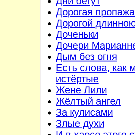
Дни бегут
Дорогая пропажа
Дорогой длинно
Доченьки
Дочери Марианне
Дым без огня
Есть слова, как 
истёртые
Жене Лили
Жёлтый ангел
За кулисами
Злые духи
И в хаосе этого 