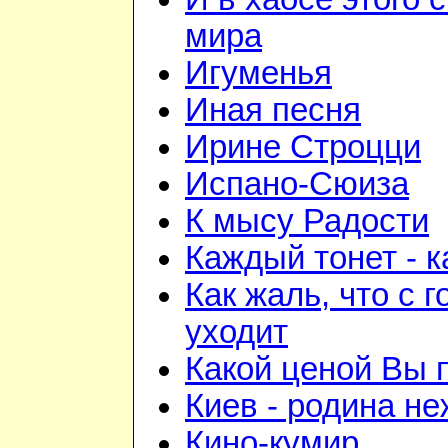
мира
Игуменья
Иная песня
Ирине Строцци
Испано-Сюиза
К мысу Радости
Каждый тонет - к
Как жаль, что с 
уходит
Какой ценой Вы 
Киев - родина н
Кино-кумир