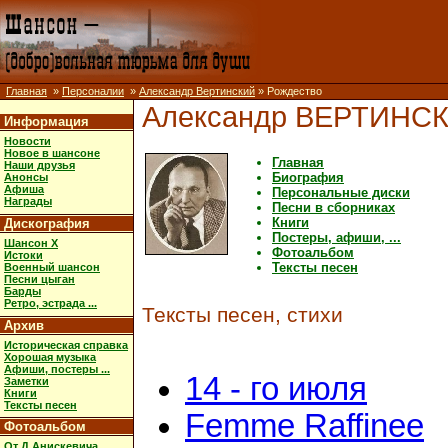
Главная
»
Персоналии
»
Александр Вертинский
» Рождество
Александр ВЕРТИНС
Информация
Новости
Новое в шансоне
Главная
Наши друзья
Биография
Анонсы
Афиша
Персональные диски
Награды
Песни в сборниках
Книги
Дискография
Постеры, афиши, ...
Шансон X
Фотоальбом
Истоки
Тексты песен
Военный шансон
Песни цыган
Барды
Ретро, эстрада ...
Тексты песен, стихи
Архив
Историческая справка
Хорошая музыка
Афиши, постеры ...
14 - го июля
Заметки
Книги
Тексты песен
Femme Raffinee
Фотоальбом
От Д.Анискевича