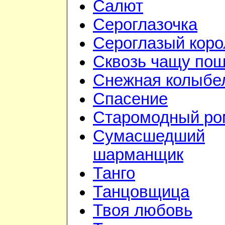
Салют
Сероглазочка
Сероглазый коро
Сквозь чащу по
Снежная колыбе
Спасение
Старомодный ро
Сумасшедший
шарманщик
Танго
Танцовщица
Твоя любовь