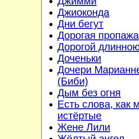
Джимми
Джиоконда
Дни бегут
Дорогая пропажа
Дорогой длинно
Доченьки
Дочери Марианн
(Биби)
Дым без огня
Есть слова, как 
истёртые
Жене Лили
Жёлтый ангел