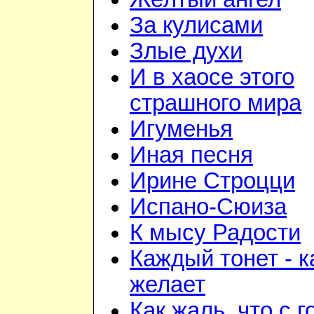
За кулисами
Злые духи
И в хаосе этого
страшного мира
Игуменья
Иная песня
Ирине Строцци
Испано-Сюиза
К мысу Радости
Каждый тонет - к
желает
Как жаль, что с 