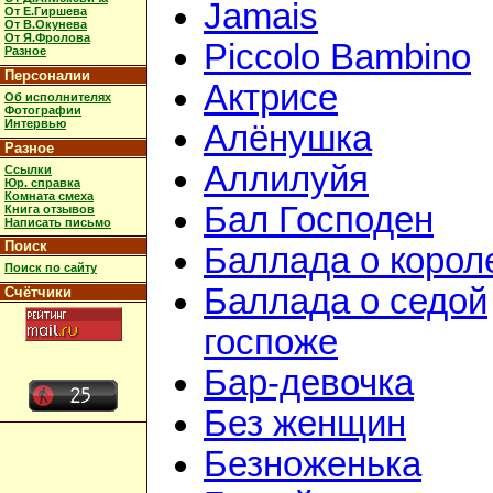
Jamais
От Е.Гиршева
От В.Окунева
От Я.Фролова
Piccolo Bambino
Разное
Персоналии
Актрисе
Об исполнителях
Фотографии
Интервью
Алёнушка
Разное
Аллилуйя
Ссылки
Юр. справка
Комната смеха
Бал Господен
Книга отзывов
Написать письмо
Поиск
Баллада о корол
Поиск по сайту
Баллада о седой
Счётчики
госпоже
Бар-девочка
Без женщин
Безноженька