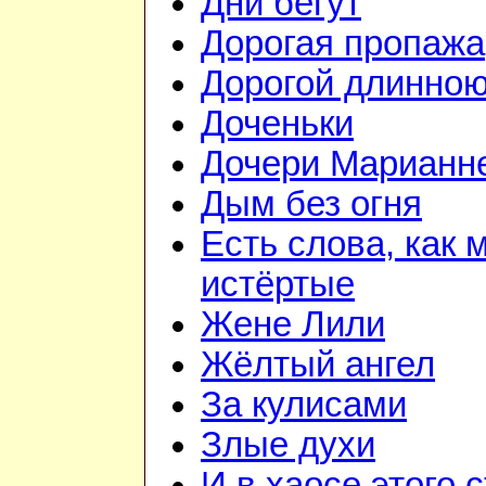
Дни бегут
Дорогая пропажа
Дорогой длинно
Доченьки
Дочери Марианне
Дым без огня
Есть слова, как 
истёртые
Жене Лили
Жёлтый ангел
За кулисами
Злые духи
И в хаосе этого 