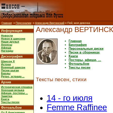
Главная
»
Персоналии
»
Александр Вертинский
» Пей, моя девочка
Александр ВЕРТИНС
Информация
Новости
Новое в шансоне
Главная
Наши друзья
Биография
Анонсы
Афиша
Персональные диски
Награды
Песни в сборниках
Книги
Дискография
Постеры, афиши, ...
Шансон X
Фотоальбом
Истоки
Тексты песен
Военный шансон
Песни цыган
Барды
Ретро, эстрада ...
Тексты песен, стихи
Архив
Историческая справка
Хорошая музыка
Афиши, постеры ...
14 - го июля
Заметки
Книги
Тексты песен
Femme Raffinee
Фотоальбом
От Д.Анискевича