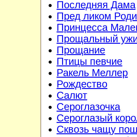
Последняя Дама
Пред ликом Род
Принцесса Мале
Прощальный уж
Прощание
Птицы певчие
Ракель Меллер
Рождество
Салют
Сероглазочка
Сероглазый коро
Сквозь чащу по