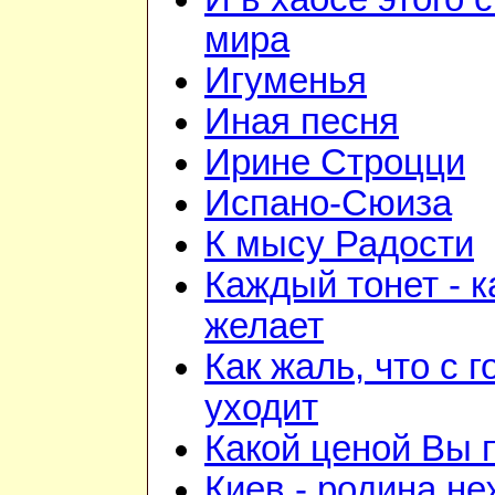
мира
Игуменья
Иная песня
Ирине Строцци
Испано-Сюиза
К мысу Радости
Каждый тонет - к
желает
Как жаль, что с 
уходит
Какой ценой Вы 
Киев - родина н