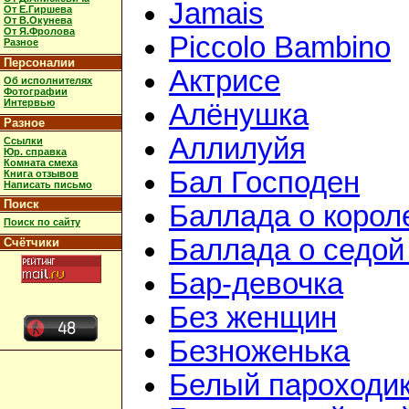
Jamais
От Е.Гиршева
От В.Окунева
От Я.Фролова
Piccolo Bambino
Разное
Персоналии
Актрисе
Об исполнителях
Фотографии
Интервью
Алёнушка
Разное
Аллилуйя
Ссылки
Юр. справка
Комната смеха
Бал Господен
Книга отзывов
Написать письмо
Поиск
Баллада о корол
Поиск по сайту
Баллада о седой
Счётчики
Бар-девочка
Без женщин
Безноженька
Белый пароходи