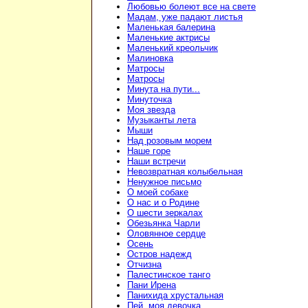
Любовью болеют все на свете
Мадам, уже падают листья
Маленькая балерина
Маленькие актрисы
Маленький креольчик
Малиновка
Матросы
Матросы
Минута на пути...
Минуточка
Моя звезда
Музыканты лета
Мыши
Над розовым морем
Наше горе
Наши встречи
Невозвратная колыбельная
Ненужное письмо
О моей собаке
О нас и о Родине
О шести зеркалах
Обезьянка Чарли
Оловянное сердце
Осень
Остров надежд
Отчизна
Палестинское танго
Пани Ирена
Панихида хрустальная
Пей, моя девочка