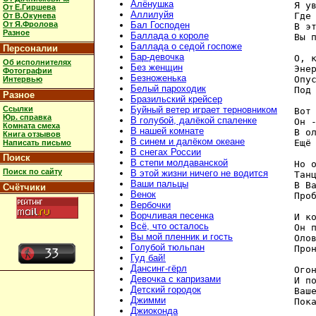
Алёнушка
Я ув
От Е.Гиршева
Аллилуйя
Где
От В.Окунева
От Я.Фролова
Бал Господен
В эт
Разное
Баллада о короле
Вы п
Баллада о седой госпоже
Персоналии
Бар-девочка
О, к
Об исполнителях
Без женщин
Энер
Фотографии
Безноженька
Опус
Интервью
Белый пароходик
Под
Разное
Бразильский крейсер
Ссылки
Буйный ветер играет терновником
Вот 
Юр. справка
В голубой, далёкой спаленке
Он 
Комната смеха
В нашей комнате
В ол
Книга отзывов
В синем и далёком океане
Ещё 
Написать письмо
В снегах России
Поиск
В степи молдаванской
Но о
Поиск по сайту
В этой жизни ничего не водится
Танц
Ваши пальцы
В Ва
Счётчики
Венок
Проб
Вербочки
Ворчливая песенка
И ко
Всё, что осталось
Он п
Вы мой пленник и гость
Олов
Голубой тюльпан
Прон
Гуд бай!
Дансинг-гёрл
Огон
Девочка с капризами
И по
Детский городок
Ваше
Джимми
Пок
Джиоконда