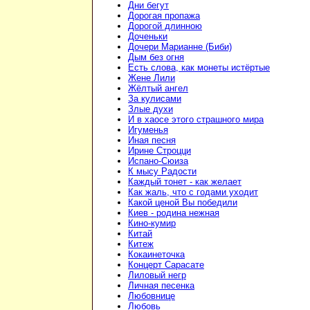
Дни бегут
Дорогая пропажа
Дорогой длинною
Доченьки
Дочери Марианне (Биби)
Дым без огня
Есть слова, как монеты истёртые
Жене Лили
Жёлтый ангел
За кулисами
Злые духи
И в хаосе этого страшного мира
Игуменья
Иная песня
Ирине Строцци
Испано-Сюиза
К мысу Радости
Каждый тонет - как желает
Как жаль, что с годами уходит
Какой ценой Вы победили
Киев - родина нежная
Кино-кумир
Китай
Китеж
Кокаинеточка
Концерт Сарасате
Лиловый негр
Личная песенка
Любовнице
Любовь