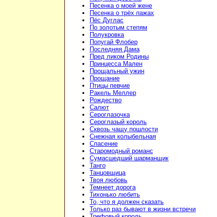
Песенка о моей жене
Песенка о трёх пажах
Пёс Дуглас
По золотым степям
Полукровка
Попугай Флобер
Последняя Дама
Пред ликом Родины
Принцесса Мален
Прощальный ужин
Прощание
Птицы певчие
Ракель Меллер
Рождество
Салют
Сероглазочка
Сероглазый король
Сквозь чащу пошлости
Снежная колыбельная
Спасение
Старомодный романс
Сумасшедший шарманщик
Танго
Танцовщица
Твоя любовь
Темнеет дорога
Тихонько любить
То, что я должен сказать
Только раз бывают в жизни встречи
Трефовый король