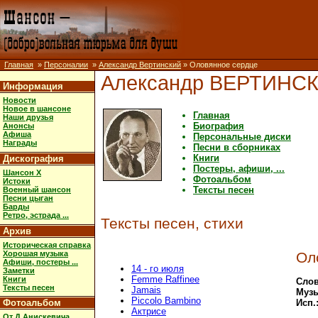
Главная
»
Персоналии
»
Александр Вертинский
» Оловянное сердце
Александр ВЕРТИНС
Информация
Новости
Новое в шансоне
Главная
Наши друзья
Биография
Анонсы
Афиша
Персональные диски
Награды
Песни в сборниках
Книги
Дискография
Постеры, афиши, ...
Шансон X
Фотоальбом
Истоки
Тексты песен
Военный шансон
Песни цыган
Барды
Ретро, эстрада ...
Тексты песен, стихи
Архив
Историческая справка
Хорошая музыка
Ол
Афиши, постеры ...
14 - го июля
Заметки
Femme Raffinee
Книги
Слов
Тексты песен
Jamais
Музы
Piccolo Bambino
Фотоальбом
Исп.
Актрисе
От Д.Анискевича