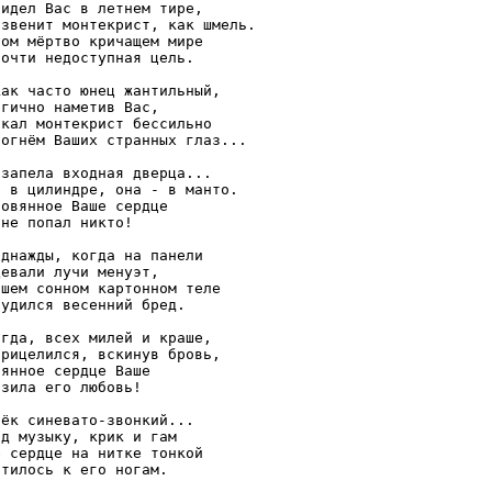
идел Вас в летнем тире, 

 звенит монтекрист, как шмель. 

ом мёртво кричащем мире 

очти недоступная цель. 

ак часто юнец жантильный, 

гично наметив Вас, 

кал монтекрист бессильно 

 огнём Ваших странных глаз... 

запела входная дверца... 

- в цилиндре, она - в манто. 

овянное Ваше сердце 

не попал никто! 

днажды, когда на панели 

евали лучи менуэт, 

шем сонном картонном теле 

удился весенний бред. 

гда, всех милей и краше, 

рицелился, вскинув бровь, 

янное сердце Ваше 

зила его любовь! 

ёк синевато-звонкий... 

д музыку, крик и гам 

 сердце на нитке тонкой 

атилось к его ногам. 