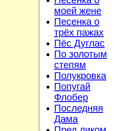
Песенка о
моей жене
Песенка о
трёх пажах
Пёс Дуглас
По золотым
степям
Полукровка
Попугай
Флобер
Последняя
Дама
Пред ликом