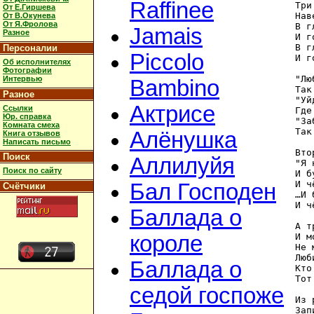
Raffinee
Три
От Е.Гиршева
Нав
От В.Окунева
От Я.Фролова
В г
Jamais
Разное
И г
В г
Персоналии
Piccolo
И г
Об исполнителях
Фотографии
"Лю
Интервью
Bambino
Так
Разное
"Уй
Актрисе
Ссылки
Где
Юр. справка
"За
Комната смеха
Так
Алёнушка
Книга отзывов
Написать письмо
Вто
Поиск
Аллилуйя
"Я 
Поиск по сайту
И б
И ч
Бал Господен
Счётчики
…И 
И ч
Баллада о
А т
И м
короле
Не 
Люб
Баллада о
Кто
Тот
седой госпоже
Из 
Зап