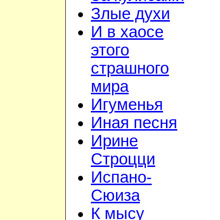
Злые духи
И в хаосе
этого
страшного
мира
Игуменья
Иная песня
Ирине
Строцци
Испано-
Сюиза
К мысу