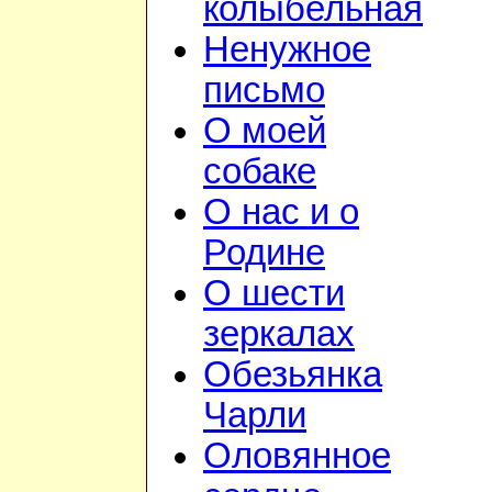
колыбельная
Ненужное
письмо
О моей
собаке
О нас и о
Родине
О шести
зеркалах
Обезьянка
Чарли
Оловянное