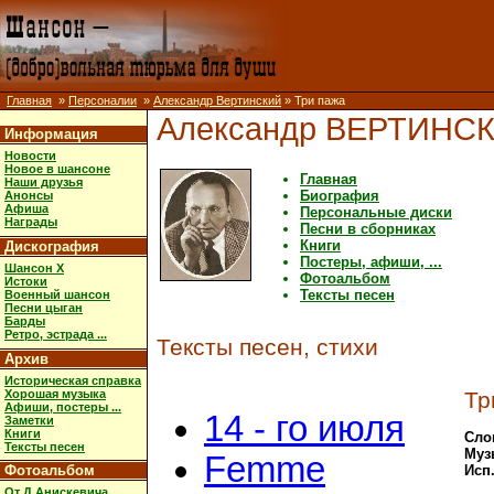
Главная
»
Персоналии
»
Александр Вертинский
» Три пажа
Александр ВЕРТИНС
Информация
Новости
Новое в шансоне
Главная
Наши друзья
Биография
Анонсы
Афиша
Персональные диски
Награды
Песни в сборниках
Книги
Дискография
Постеры, афиши, ...
Шансон X
Фотоальбом
Истоки
Тексты песен
Военный шансон
Песни цыган
Барды
Ретро, эстрада ...
Тексты песен, стихи
Архив
Историческая справка
Хорошая музыка
Тр
Афиши, постеры ...
14 - го июля
Заметки
Книги
Сло
Тексты песен
Муз
Femme
Фотоальбом
Исп
От Д.Анискевича