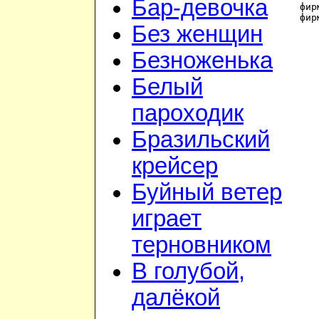
Бар-девочка
фир
фир
Без женщин
Безноженька
Белый
пароходик
Бразильский
крейсер
Буйный ветер
играет
терновником
В голубой,
далёкой