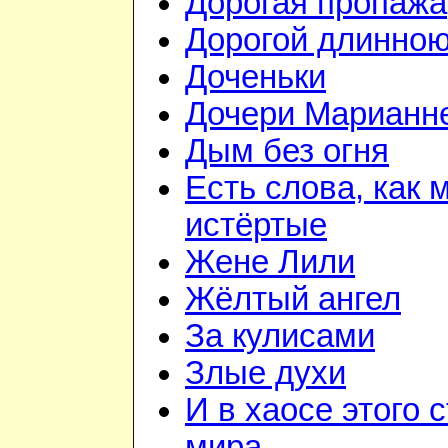
Дорогая пропажа
Дорогой длинно
Доченьки
Дочери Марианне
Дым без огня
Есть слова, как 
истёртые
Жене Лили
Жёлтый ангел
За кулисами
Злые духи
И в хаосе этого 
мира