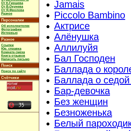
Jamais
От Е.Гиршева
От В.Окунева
От Я.Фролова
Piccolo Bambino
Разное
Персоналии
Актрисе
Об исполнителях
Фотографии
Интервью
Алёнушка
Разное
Аллилуйя
Ссылки
Юр. справка
Комната смеха
Бал Господен
Книга отзывов
Написать письмо
Поиск
Баллада о корол
Поиск по сайту
Баллада о седой
Счётчики
Бар-девочка
Без женщин
Безноженька
Белый пароходи