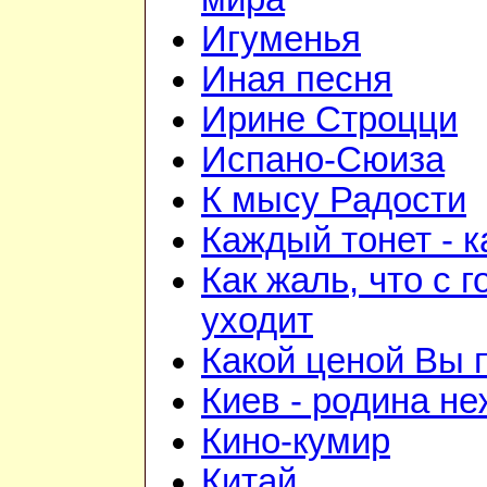
Игуменья
Иная песня
Ирине Строцци
Испано-Сюиза
К мысу Радости
Каждый тонет - к
Как жаль, что с 
уходит
Какой ценой Вы 
Киев - родина н
Кино-кумир
Китай