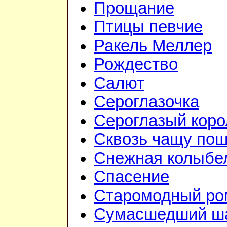
Прощание
Птицы певчие
Ракель Меллер
Рождество
Салют
Сероглазочка
Сероглазый коро
Сквозь чащу по
Снежная колыбе
Спасение
Старомодный ро
Сумасшедший ш