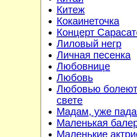
Китеж
Кокаинеточка
Концерт Сарасат
Лиловый негр
Личная песенка
Любовнице
Любовь
Любовью болеют
свете
Мадам, уже пада
Маленькая бале
Маленькие актр