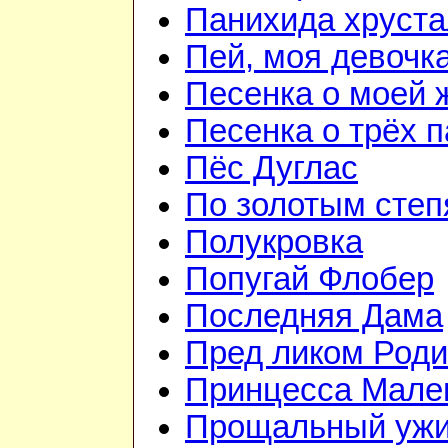
Панихида хруст
Пей, моя девочк
Песенка о моей 
Песенка о трёх 
Пёс Дуглас
По золотым сте
Полукровка
Попугай Флобер
Последняя Дама
Пред ликом Род
Принцесса Мале
Прощальный уж