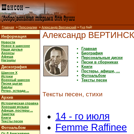
Главная
»
Персоналии
»
Александр Вертинский
» Гуд бай!
Александр ВЕРТИНС
Информация
Новости
Новое в шансоне
Главная
Наши друзья
Биография
Анонсы
Афиша
Персональные диски
Награды
Песни в сборниках
Книги
Дискография
Постеры, афиши, ...
Шансон X
Фотоальбом
Истоки
Тексты песен
Военный шансон
Песни цыган
Барды
Ретро, эстрада ...
Тексты песен, стихи
Архив
Историческая справка
Хорошая музыка
Афиши, постеры ...
14 - го июля
Заметки
Книги
Тексты песен
Femme Raffinee
Фотоальбом
От Д.Анискевича