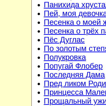
Панихида хруст
Пей, моя девочк
Песенка о моей 
Песенка о трёх 
Пёс Дуглас
По золотым сте
Полукровка
Попугай Флобер
Последняя Дама
Пред ликом Род
Принцесса Мале
Прощальный уж