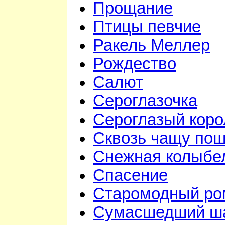
Прощание
Птицы певчие
Ракель Меллер
Рождество
Салют
Сероглазочка
Сероглазый коро
Сквозь чащу по
Снежная колыбе
Спасение
Старомодный ро
Сумасшедший ш