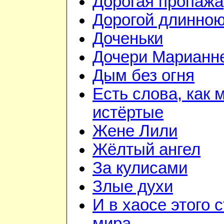
Дорогая пропажа
Дорогой длинно
Доченьки
Дочери Марианне
Дым без огня
Есть слова, как 
истёртые
Жене Лили
Жёлтый ангел
За кулисами
Злые духи
И в хаосе этого 
мира