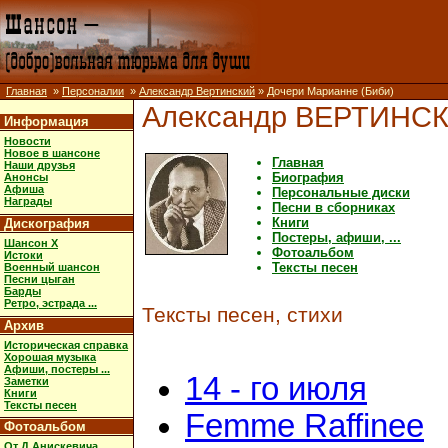
Главная
»
Персоналии
»
Александр Вертинский
» Дочери Марианне (Биби)
Александр ВЕРТИНС
Информация
Новости
Новое в шансоне
Главная
Наши друзья
Биография
Анонсы
Афиша
Персональные диски
Награды
Песни в сборниках
Книги
Дискография
Постеры, афиши, ...
Шансон X
Фотоальбом
Истоки
Тексты песен
Военный шансон
Песни цыган
Барды
Ретро, эстрада ...
Тексты песен, стихи
Архив
Историческая справка
Хорошая музыка
Афиши, постеры ...
14 - го июля
Заметки
Книги
Тексты песен
Femme Raffinee
Фотоальбом
От Д.Анискевича