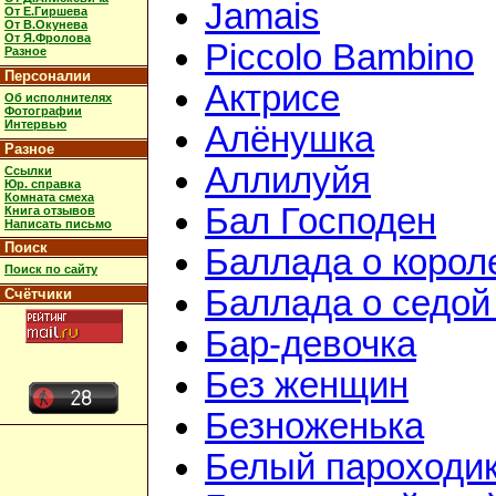
Jamais
От Е.Гиршева
От В.Окунева
От Я.Фролова
Piccolo Bambino
Разное
Персоналии
Актрисе
Об исполнителях
Фотографии
Интервью
Алёнушка
Разное
Аллилуйя
Ссылки
Юр. справка
Комната смеха
Бал Господен
Книга отзывов
Написать письмо
Поиск
Баллада о корол
Поиск по сайту
Баллада о седой
Счётчики
Бар-девочка
Без женщин
Безноженька
Белый пароходи