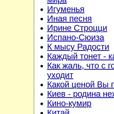
Игуменья
Иная песня
Ирине Строцци
Испано-Сюиза
К мысу Радости
Каждый тонет - к
Как жаль, что с 
уходит
Какой ценой Вы 
Киев - родина н
Кино-кумир
Китай