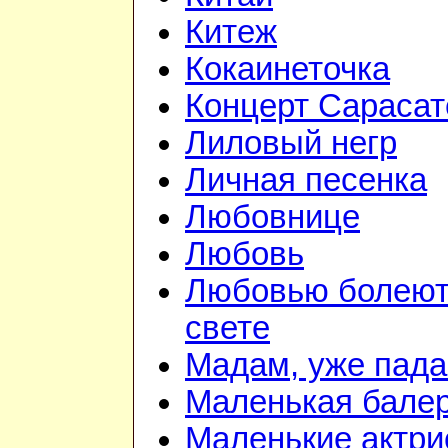
Китеж
Кокаинеточка
Концерт Сарасат
Лиловый негр
Личная песенка
Любовнице
Любовь
Любовью болеют
свете
Мадам, уже пада
Маленькая бале
Маленькие актр