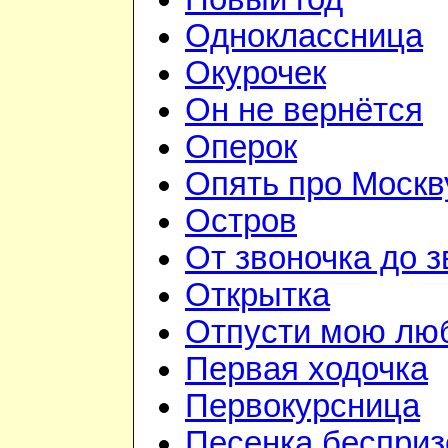
Одноклассница
Окурочек
Он не вернётся
Оперок
Опять про Москв
Остров
От звоночка до з
Открытка
Отпусти мою лю
Первая ходочка
Первокурсница
Песенка бесприз