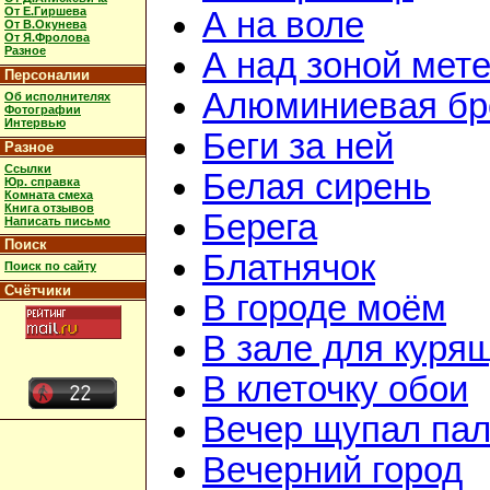
От Е.Гиршева
А на воле
От В.Окунева
От Я.Фролова
Разное
А над зоной мет
Персоналии
Алюминиевая бр
Об исполнителях
Фотографии
Интервью
Беги за ней
Разное
Ссылки
Белая сирень
Юр. справка
Комната смеха
Книга отзывов
Берега
Написать письмо
Поиск
Блатнячок
Поиск по сайту
Счётчики
В городе моём
В зале для куря
В клеточку обои
Вечер щупал пал
Вечерний город