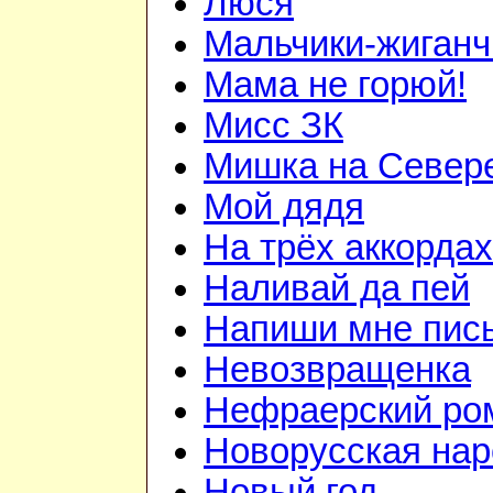
Люся
Мальчики-жиганч
Мама не горюй!
Мисс ЗК
Мишка на Север
Мой дядя
На трёх аккордах
Наливай да пей
Напиши мне пис
Невозвращенка
Нефраерский ро
Новорусская нар
Новый год