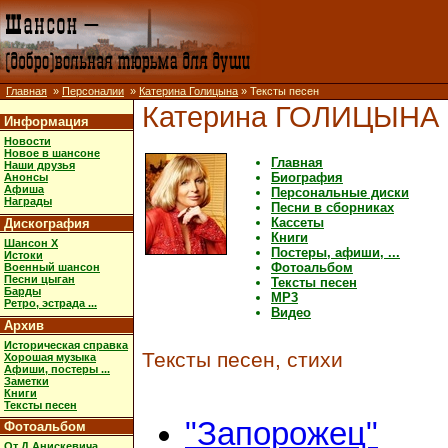
Главная
»
Персоналии
»
Катерина Голицына
» Тексты песен
Катерина ГОЛИЦЫНА
Информация
Новости
Новое в шансоне
Главная
Наши друзья
Биография
Анонсы
Афиша
Персональные диски
Награды
Песни в сборниках
Кассеты
Дискография
Книги
Шансон X
Постеры, афиши, ...
Истоки
Фотоальбом
Военный шансон
Песни цыган
Тексты песен
Барды
MP3
Ретро, эстрада ...
Видео
Архив
Историческая справка
Тексты песен, стихи
Хорошая музыка
Афиши, постеры ...
Заметки
Книги
Тексты песен
"Запорожец"
Фотоальбом
От Д.Анискевича